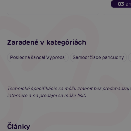
03
dn
Zaradené v kategóriách
Posledná šanca! Výpredaj
Samodržiace pančuchy
Technické špecifikácie sa môžu zmeniť bez predchádzaj
internete a na predajni sa môže líšiť.
Erotické oblečenie: 100-krát iné a vždy
neodolateľne sexy
Články