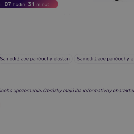
07
31
í
hodín
minút
Samodržiace pančuchy elastan
Samodržiace pančuchy u
úceho upozornenia. Obrázky majú iba informatívny charakte
Erotická inteligencia: Príručka Sexiómov