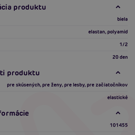
ácia produktu
biela
elastan, polyamid
1/2
20 den
ti produktu
pre skúsených
,
pre ženy
,
pre lesby
,
pre začiatočníkov
elastické
nformácie
101455