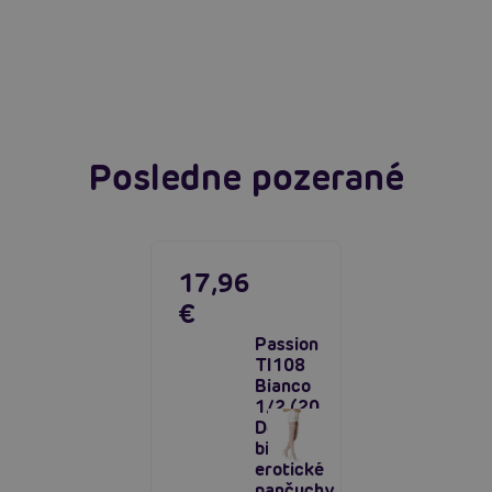
Čítať viacej
Posledne pozerané
17,96
€
Passion
TI108
Bianco
1/2 (20
Den),
biele
erotické
pančuchy