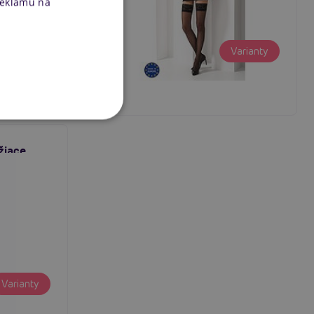
reklamu na
7,96 €
Varianty
Varianty
minút
žiace
Varianty