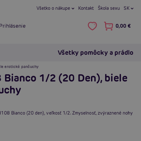
Všetko o nákupe
Kontakt
Škola sexu
SK
Prihlásenie
0,00 €
Všetky pomôcky a prádlo
ele erotické pančuchy
 Bianco 1/2 (20 Den), biele
čuchy
I108 Bianco (20 den), veľkosť 1/2. Zmyselnosť, zvýraznené nohy