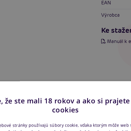
EAN
Výrobca
Ke staže
Manuál k e
ace pančušky Passion
Samodržící punčochy Pa
Posledná šanca
, že ste mali 18 rokov a ako si prajete
ierne
ST116 (White/Blue)
Akcia
cookies
Skladom
m
ebové stránky používajú súbory cookie, vďaka ktorým môže web