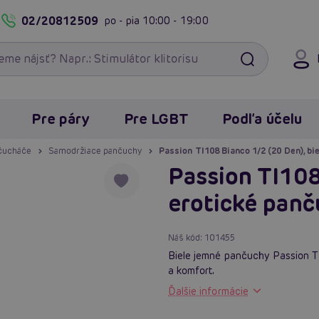
02/20812509
po - pia
10:00 - 19:00
Pre páry
Pre LGBT
Podľa účelu
čucháče
Samodržiace pančuchy
Passion TI108 Bianco 1/2 (20 Den), bi
Passion TI108
erotické pan
Náš kód:
101455
Biele jemné pančuchy Passion T
a komfort.
Ďalšie informácie