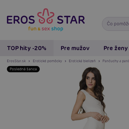
TOP hity -20%
Pre mužov
Pre ženy
ErosStar.sk
Erotické pomôcky
Erotická bielizeň
Pančuchy a pan
Posledná šanca