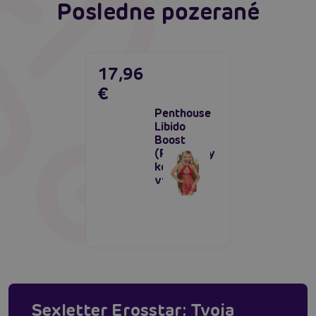
Posledne pozerané
17,96
€
Penthouse
Libido
Boost
(Red), sexy
košieľka s
výstrihom
Sexletter Erosstar: Tvoja