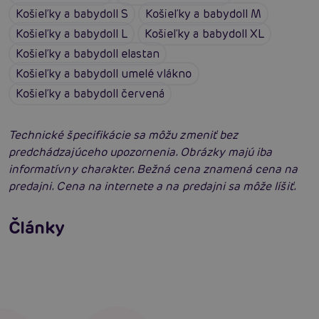
Košieľky a babydoll S
Košieľky a babydoll M
Košieľky a babydoll L
Košieľky a babydoll XL
Košieľky a babydoll elastan
Košieľky a babydoll umelé vlákno
Košieľky a babydoll červená
Technické špecifikácie sa môžu zmeniť bez
predchádzajúceho upozornenia. Obrázky majú iba
informatívny charakter. Bežná cena znamená cena na
predajni. Cena na internete a na predajni sa môže líšiť.
Erotické oblečenie: 100-krát iné a vždy
neodolateľne sexy
Články
Erotická inteligencia: Príručka Sexiómov
Čítať viacej
Čítať viacej