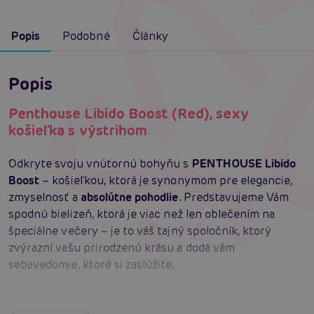
Popis
Podobné
Články
Popis
Penthouse Libido Boost (Red), sexy
košieľka s výstrihom
Odkryte svoju vnútornú bohyňu s
PENTHOUSE Libido
Boost
– košieľkou, ktorá je synonymom pre elegancie,
zmyselnosť a
absolútne pohodlie
. Predstavujeme Vám
spodnú bielizeň, ktorá je viac než len oblečením na
špeciálne večery – je to váš tajný spoločník, ktorý
zvýrazní vašu prirodzenú krásu a dodá vám
sebavedomie, ktoré si zaslúžite.
V tejto košieľke budete stelesnením zvodnosti,