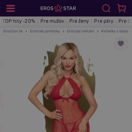
TOP hity -20%
Pre mužov
Pre ženy
Pre páry
Pre L
ErosStar.sk
Erotické pomôcky
Erotická bielizeň
Košieľky a babydol