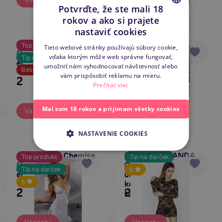
Potvrďte, že ste mali 18
rokov a ako si prajete
CZECH
nastaviť cookies
SLOVAK
Casmir KEA Chemise
Avanua DONNA
Top produkt
5
Tieto webové stránky používajú súbory cookie,
(Black), priehľadná
Chemise (Black)
Skladom
Skladom
vďaka ktorým môže web správne fungovať,
Tip na darček
ENGLISH
erotická košieľka
umožniť nám vyhodnocovať návštevnosť alebo
Bestseller
vám prispôsobiť reklamu na mieru.
23,80 €
31,80 €
Prečítať viac
Mal som 18 rokov a prijímam všetky cookies
Varianty
Varianty
NASTAVENIE COOKIES
Casmir KEA Chemise
Passion YOLANDA
Top produkt
Tip na darček
(White), priehľadná
CHEMISE čierna
Skladom
Skladom
Tip na darček
5
erotická košieľka
dámska krajková
5
košieľka (košieľka +
23,80 €
23,80 €
tangá)