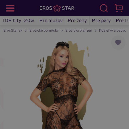
TOP hity -20%
Pre mužov
Pre ženy
Pre páry
Pre L
ErosStar.sk
Erotické pomôcky
Erotická bielizeň
Košieľky a babydol