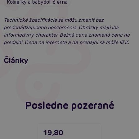
Košieľky a babydoll čierna
Technické špecifikácie sa môžu zmeniť bez
predchádzajúceho upozornenia. Obrázky majú iba
informatívny charakter. Bežná cena znamená cena na
predajni. Cena na internete a na predajni sa môže líšiť.
Erotické oblečenie: 100-krát iné a vždy
neodolateľne sexy
Články
Erotická inteligencia: Príručka Sexiómov
Čítať viacej
Čítať viacej
Posledne pozerané
19,80