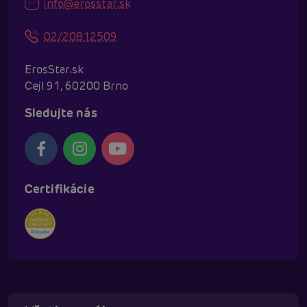
info@erosstar.sk
02/20812509
ErosStar.sk
Cejl 91, 60200 Brno
Sledujte nás
Certifikácie