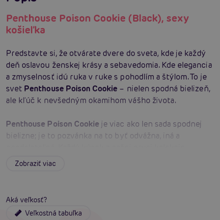
Penthouse Poison Cookie (Black), sexy
košieľka
Predstavte si, že otvárate dvere do sveta, kde je každý
deň oslavou ženskej krásy a sebavedomia. Kde elegancia
a zmyselnosť idú ruka v ruke s pohodlím a štýlom. To je
svet
Penthouse Poison Cookie
– nielen spodná bielizeň,
ale kľúč k nevšedným okamihom vášho života.
Penthouse Poison Cookie
je viac ako len sada spodnej
bielizne; je to pozvánka na to byť odvážna, iná a
neodolateľná. Každý kúsok z našej prvej kolekcie
Penthouse
bol navrhnutý tak, aby oslávil a zvýraznil
Zobraziť viac
vašu jedinečnú ženskosť. Či už sa chystáte na špeciálny
večer alebo si chcete len tak pridať štipku luxusu do
bežného dňa,
Penthouse Poison Cookie
je tou pravou
Aká veľkosť?
voľbou.
Veľkostná tabuľka