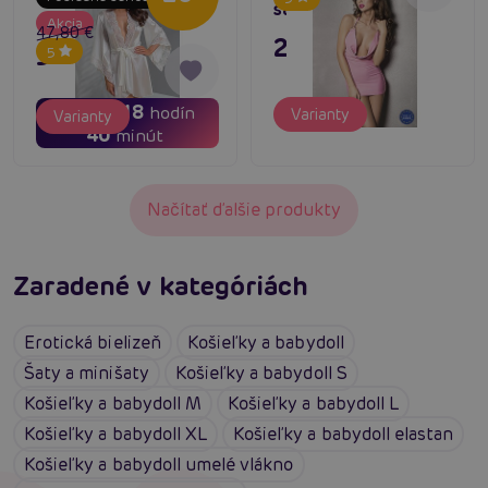
šatôčky
Akcia
47,80 €
27,80 €
38,24 €
5
01
18
dní
hodín
Varianty
Varianty
40
minút
Načítať ďalšie produkty
Zaradené v kategóriách
Erotická bielizeň
Košieľky a babydoll
Šaty a minišaty
Košieľky a babydoll S
Košieľky a babydoll M
Košieľky a babydoll L
Košieľky a babydoll XL
Košieľky a babydoll elastan
Košieľky a babydoll umelé vlákno