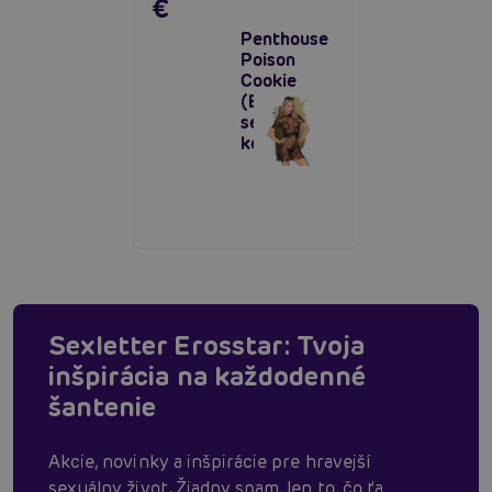
€
Penthouse
Poison
Cookie
(Black),
sexy
košieľka
Sexletter Erosstar: Tvoja
inšpirácia na každodenné
šantenie
Akcie, novinky a inšpirácie pre hravejší
sexuálny život. Žiadny spam, len to, čo ťa