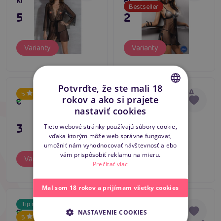
krásny župan pre ňu
erotická košieľka
Bestseller
59,80 €
23,80 €
Varianty
Varianty
Potvrďte, že ste mali 18
Avanua DONNA
Passion YOLANDA
Tip na darček
5
rokov a ako si prajete
Chemise (Black)
CHEMISE čierna
Skladom
Skladom
CZECH
5
nastaviť cookies
dámska krajková
košieľka (košieľka +
SLOVAK
31,80 €
23,80 €
Tieto webové stránky používajú súbory cookie,
tangá)
vďaka ktorým môže web správne fungovať,
ENGLISH
umožniť nám vyhodnocovať návštevnosť alebo
vám prispôsobiť reklamu na mieru.
Varianty
Varianty
Prečítať viac
Mal som 18 rokov a prijímam všetky cookies
Sexy nočné košieľka
Passion JANET
Tip na darček
Tip na darček
Babydoll Pink
CHEMISE dámska
Skladom
Skladom
NASTAVENIE COOKIES
Bestseller
5