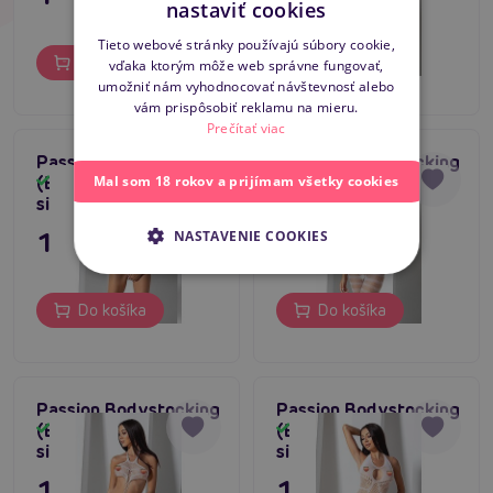
nastaviť cookies
SLOVAK
Tieto webové stránky používajú súbory cookie,
Do košíka
Do košíka
vďaka ktorým môže web správne fungovať,
ENGLISH
umožniť nám vyhodnocovať návštevnosť alebo
vám prispôsobiť reklamu na mieru.
Prečítať viac
Passion Bodystocking
Passion Bodystocking
(BS083), bielé šaty
(BS081), bielé šaty
Mal som 18 rokov a prijímam všetky cookies
Skladom
Skladom
sieťované
sieťované
11,80 €
11,80 €
NASTAVENIE COOKIES
Do košíka
Do košíka
Passion Bodystocking
Passion Bodystocking
(BS080), bielé šaty
(BS079), bielé šaty
Skladom
Skladom
sieťované
sieťované
11,80 €
11,80 €