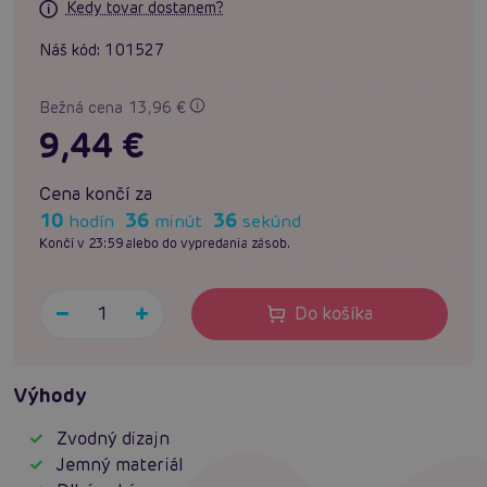
Kedy tovar dostanem?
Náš kód:
101527
Bežná cena 13,96 €
9,44 €
Cena končí za
10
36
35
hodín
minút
sekúnd
Končí v 23:59 alebo do vypredania zásob.
Do košíka
Výhody
Zvodný dizajn
Jemný materiál