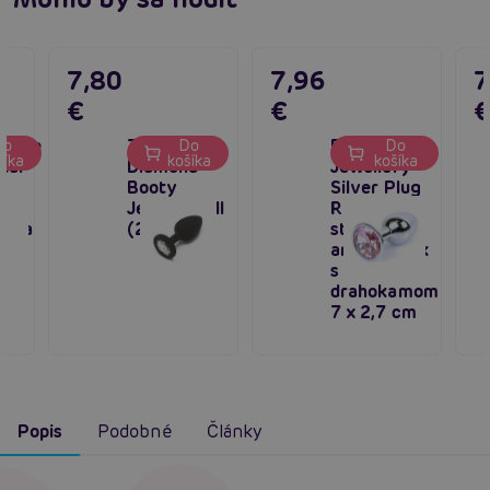
7,80
7,96
7
€
€
 Love
TOYJOY
Boss Series
Do
Do
Do
šíka
košíka
košíka
tal
Diamond
Jewellery
,
Booty
Silver Plug
ový
Jewel Small
ROSE -
r na
(2,5 cm)
strieborný
análny kolík
s
drahokamom
7 x 2,7 cm
Popis
Podobné
Články