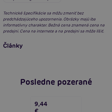
Technické špecifikácie sa môžu zmeniť bez
predchádzajúceho upozornenia. Obrázky majú iba
informatívny charakter. Bežná cena znamená cena na
predajni. Cena na internete a na predajni sa môže líšiť.
Erotické oblečenie: 100-krát iné a vždy
neodolateľne sexy
Články
Erotická inteligencia: Príručka Sexiómov
Čítať viacej
Čítať viacej
Posledne pozerané
9,44
€