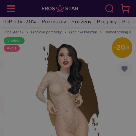
TOP hity -20%
Pre mužov
Pre ženy
Pre páry
Pre L
ErosStar.sk
Erotické pomôcky
Erotická bielizeň
Bodystocking a ov
Novinka
-20
%
Akcia