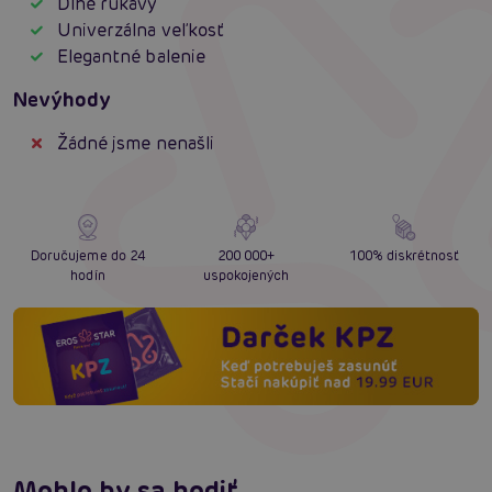
Dlhé rukávy
Univerzálna veľkosť
Elegantné balenie
Nevýhody
Žádné jsme nenašli
Doručujeme do 24
200 000+
100% diskrétnosť
hodín
uspokojených
Mohlo by sa hodiť