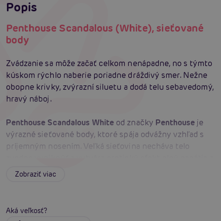
Popis
Penthouse Scandalous (White), sieťované
body
Zvádzanie sa môže začať celkom nenápadne, no s týmto
kúskom rýchlo naberie poriadne dráždivý smer. Nežne
obopne krivky, zvýrazní siluetu a dodá telu sebavedomý,
hravý náboj.
Penthouse Scandalous White
od značky
Penthouse
je
výrazné sieťované body, ktoré spája odvážny vzhľad s
príjemným nosením. Veľká sieťovina necháva telo
zvodne vyniknúť a vytvára erotický efekt plný napätia a
fantázie. Dlhé rukávy dodávajú modelu elegantný a
Zobraziť viac
rafinovaný charakter, takže pôsobí zvodne aj štýlovo
zároveň. Materiál je jemný, hebký a príjemný na dotyk,
vďaka čomu body pohodlne prilieha ku krivkám. Biela
Aká veľkosť?
farba pôsobí nevinne, no v tomto prevedení dostáva