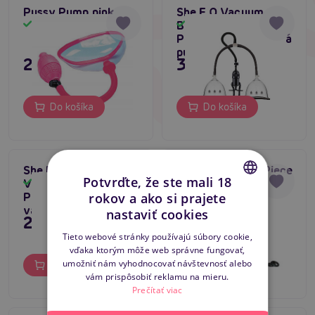
Pussy Pump pink
She.E.O Vacuum
Breast Pleasure
Skladom
Skladom
Pump Large, vákuová
pumpa na prsia
23,80 €
39,80 €
Do košíka
Do košíka
She.E.O Vacuum
Nipple Pump 10 Piece
5
Potvrďte, že ste mali 18
Vagina Pleasure
Set
Skladom
Skladom
rokov a ako si prajete
Pump, vaginálna
CZECH
vákuová pumpa
nastaviť cookies
23,80 €
11,80 €
SLOVAK
Tieto webové stránky používajú súbory cookie,
vďaka ktorým môže web správne fungovať,
ENGLISH
umožniť nám vyhodnocovať návštevnosť alebo
Do košíka
Do košíka
vám prispôsobiť reklamu na mieru.
Prečítať viac