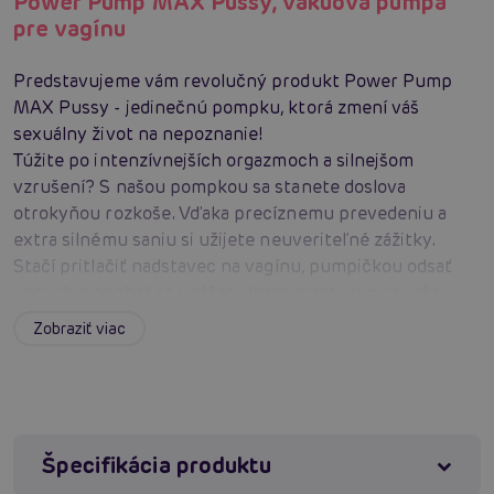
Power Pump MAX Pussy, vákuová pumpa
pre vagínu
Predstavujeme vám revolučný produkt Power Pump
MAX Pussy - jedinečnú pompku, ktorá zmení váš
sexuálny život na nepoznanie!
Túžite po intenzívnejších orgazmoch a silnejšom
vzrušení? S našou pompkou sa stanete doslova
otrokyňou rozkoše. Vďaka precíznemu prevedeniu a
extra silnému saniu si užijete neuveriteľné zážitky.
Stačí pritlačiť nadstavec na vagínu, pumpičkou odsať
vzduch a nechať sa unášať vlnami slasti, ako sa vaša
pošva a klitoris prekrvujú a nabiehajú túžbou.
Zobraziť viac
Zabudnite na nepohodlie - mäkká guma na okrajoch
pompky priľne k vášmu telu ako druhá koža.
Ergonomický tvar skvele padne do ruky a udrží pevné
vákuum. Regulácia intenzity je hračka, takže si môžete
dopriať poriadnu jazdu!
Špecifikácia produktu