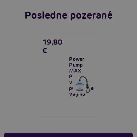
Posledne pozerané
19,80
€
Power
Pump
MAX
Pussy,
vákuová
pumpa pre
vagínu