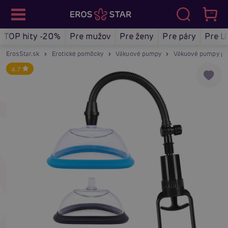
TOP hity -20%
Pre mužov
Pre ženy
Pre páry
Pre L
ErosStar.sk
Erotické pomôcky
Vákuové pumpy
Vákuové pumpy pr
4.7