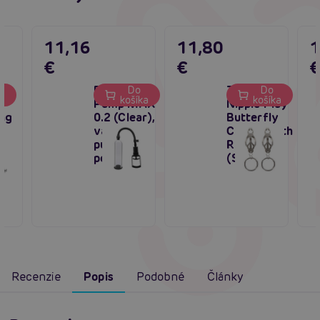
11,16
11,80
1
€
€
Power
TABOOM
Do
Do
ka
košíka
košíka
E
Pump MAX
Nipple Play
ng
0.2 (Clear),
Butterfly
l,
vákuová
Clamps with
pumpa na
Ring
penis
(Silver)
Recenzie
Popis
Podobné
Články