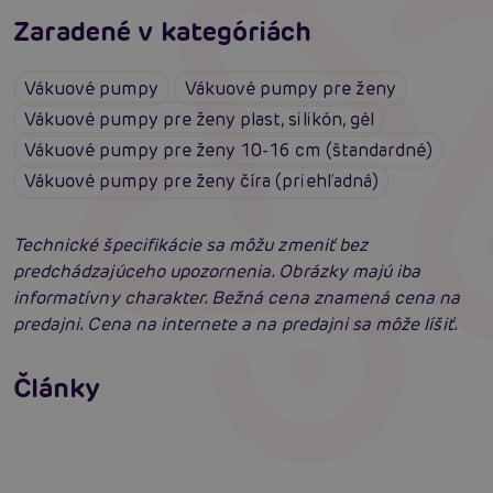
Zaradené v kategóriách
Vákuové pumpy
Vákuové pumpy pre ženy
Vákuové pumpy pre ženy plast, silikón, gél
Vákuové pumpy pre ženy 10-16 cm (štandardné)
Vákuové pumpy pre ženy číra (priehľadná)
Technické špecifikácie sa môžu zmeniť bez
predchádzajúceho upozornenia. Obrázky majú iba
informatívny charakter. Bežná cena znamená cena na
predajni. Cena na internete a na predajni sa môže líšiť.
Erotická inteligencia: Príručka Sexiómov
Swingers párty po prvýkrát: erotický raj plný
Články
extázy? Sprievodca, ktorý vám otvorí dvere!
Čítať viacej
Čítať viacej