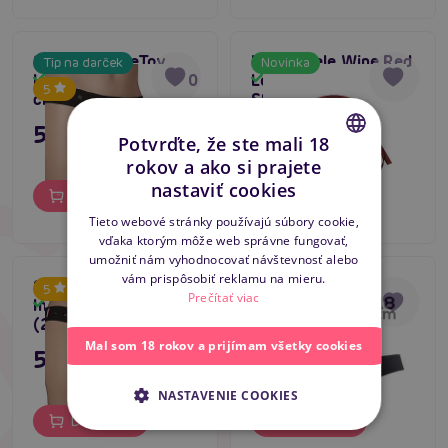
Strap on LoveToy
Liebe Seele Wine Red
Tip na darček
Novinka
Ingen Hollow G 8″ (20
Leather Universal
Skladom
Skladom
5
cm)
Strap-On Harness,
kožený strap-on
55,80 €
39,80 €
postroj
Potvrďte, že ste mali 18
rokov a ako si prajete
CZECH
nastaviť cookies
Do košíka
Do košíka
SLOVAK
Tieto webové stránky používajú súbory cookie,
vďaka ktorým môže web správne fungovať,
ENGLISH
umožniť nám vyhodnocovať návštevnosť alebo
vám prispôsobiť reklamu na mieru.
Strap on LoveToy
Mistress Silicone
5
5
Prečítať viac
Ingen Hollow Big 8.5″
Strap-on (18 cm,
Skladom
Skladom
(21 cm)
Black)
Mal som 18 rokov a prijímam všetky cookies
55,80 €
33,96 €
NASTAVENIE COOKIES
Do košíka
Do košíka