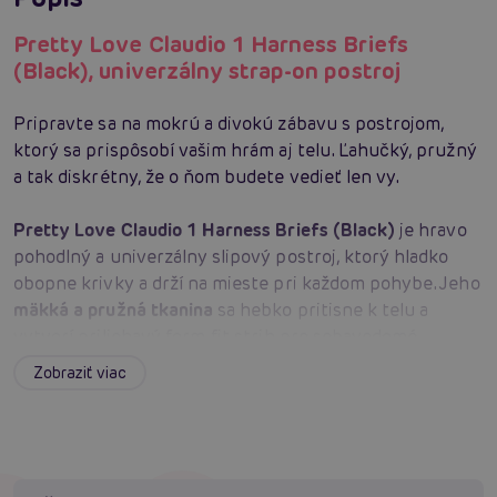
Pretty Love Claudio 1 Harness Briefs
(Black), univerzálny strap-on postroj
Pripravte sa na mokrú a divokú zábavu s postrojom,
ktorý sa prispôsobí vašim hrám aj telu. Ľahučký, pružný
a tak diskrétny, že o ňom budete vedieť len vy.
Pretty Love Claudio 1 Harness Briefs (Black)
je hravo
pohodlný a univerzálny slipový postroj, ktorý hladko
obopne krivky a drží na mieste pri každom pohybe. Jeho
mäkká a pružná tkanina
sa hebko pritisne k telu a
vytvorí priliehavý form‑fit strih pre sebavedomé
nosenie.
Extra široký pás
rozmazná boky a poskytne
Zobraziť viac
komfort aj pri
celodennom nosení
.
Diskrétny dizajn
dovolí nosiť postroj nenápadne pod oblečením, takže si
môžete vziať tajomstvo so sebou kamkoľvek. Pružný
O‑krúžok
sa ochotne roztiahne a pojme väčšinu
nástavcov kompatibilných s postrojmi – od
packerov