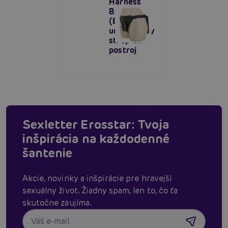
Harness
Briefs
(Black),
univerzálny
strap-on
postroj
Sexletter Erosstar: Tvoja
inšpirácia na každodenné
šantenie
Akcie, novinky a inšpirácie pre hravejší
sexuálny život. Žiadny spam, len to, čo ťa
skutočne zaujíma.