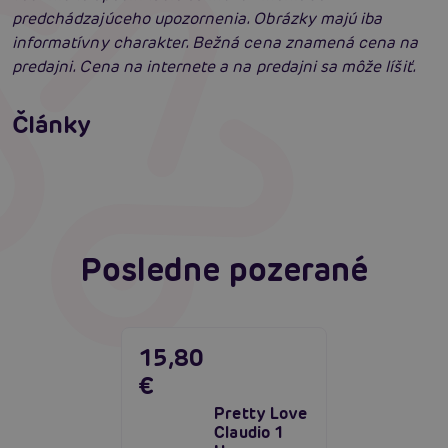
predchádzajúceho upozornenia. Obrázky majú iba
informatívny charakter. Bežná cena znamená cena na
predajni. Cena na internete a na predajni sa môže líšiť.
Erotická inteligencia: Príručka Sexiómov
Swingers párty po prvýkrát: erotický raj plný
Články
extázy? Sprievodca, ktorý vám otvorí dvere!
Čítať viacej
Čítať viacej
Posledne pozerané
15,80
€
Pretty Love
Claudio 1