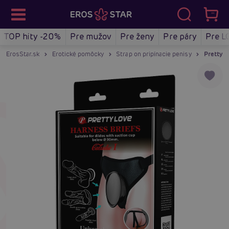
TOP hity -20%
Pre mužov
Pre ženy
Pre páry
Pre L
ErosStar.sk
Erotické pomôcky
Strap on pripínacie penisy
Pretty L