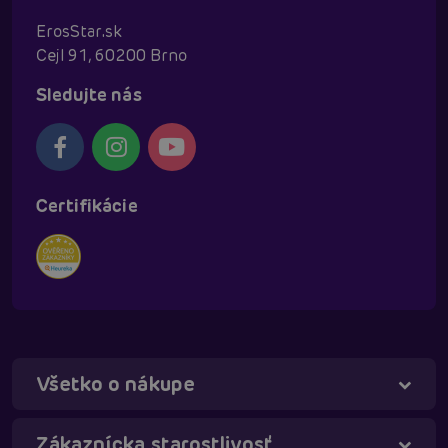
ErosStar.sk
Cejl 91, 60200 Brno
Sledujte nás
Certifikácie
Všetko o nákupe
Táňa - virtuálna asistentka
Online
Zákaznícka starostlivosť