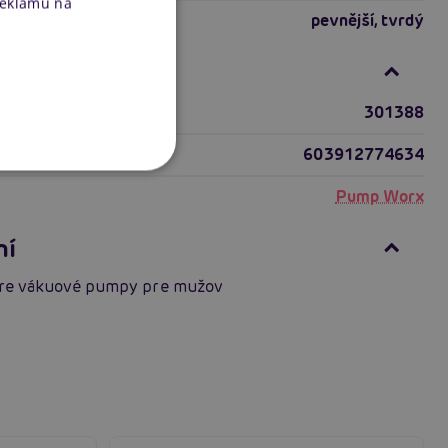
reklamu na
riálu
pevnější
,
tvrdý
nformácie
301388
603912774634
Pump Worx
ní
re vákuové pumpy pre mužov