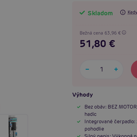
Skladom
Kedy
Bežná cena 63,96 €
51,80 €
Výhody
Bez obáv: BEZ MOTORA,
hadíc
Integrované čerpadlo:
pohodlie
Silný penis: Výkonná 