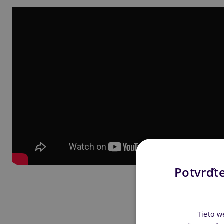
Potvrďte
Tieto w