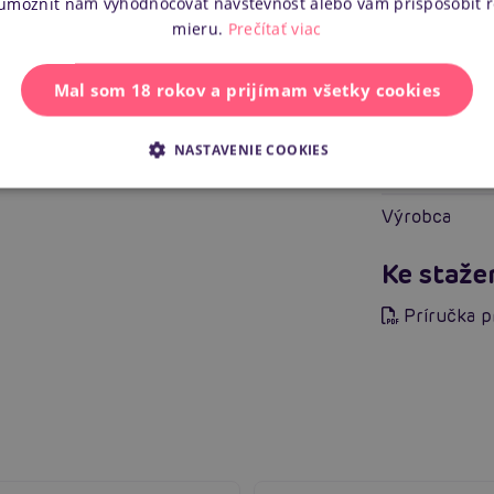
 umožniť nám vyhodnocovať návštevnosť alebo vám prispôsobiť 
Tvrdosť mate
mieru.
Prečítať viac
Ďalšie i
Mal som 18 rokov a prijímam všetky cookies
Náš kód
NASTAVENIE COOKIES
EAN
Výrobca
Ke staže
Príručka p