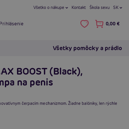
Všetko o nákupe
Kontakt
Škola sexu
SK
Prihlásenie
0,00 €
Všetky pomôcky a prádlo
AX BOOST (Black),
mpa na penis
novatívnym čerpacím mechanizmom. Žiadne balóniky, len rýchle