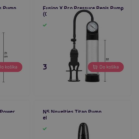
is Pump
Fusion X Pro Pressure Penis Pump
 pumpa
(Clear), pánska vákuová pumpa
Skladom
39,80 €
o košíka
Do košíka
 Power
NS Novelties Titan Pump,
na penis
elektrická pumpa na penis
Skladom