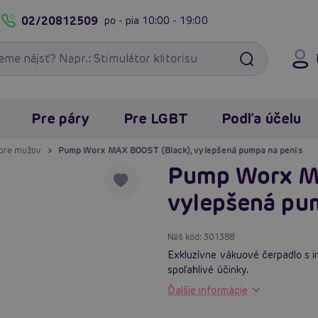
02/20812509
po - pia
10:00 - 19:00
Pre páry
Pre LGBT
Podľa účelu
pre mužov
Pump Worx MAX BOOST (Black), vylepšená pumpa na penis
Pump Worx M
vylepšená pu
Náš kód:
301388
Exkluzívne vákuové čerpadlo s i
spoľahlivé účinky.
Ďalšie informácie