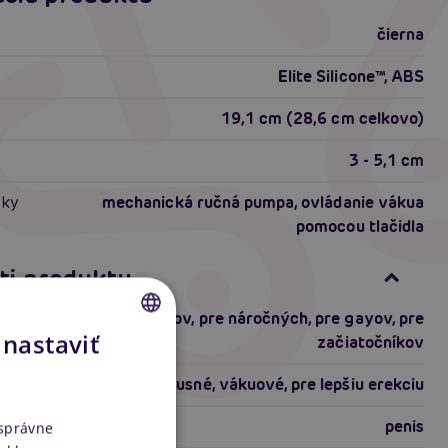
čierna
Elite Silicone™, ABS
19,1 cm (28,6 cm celkovo)
3 - 5,1 cm
vky
mechanická ručná pumpa, ovládanie vákua
pomocou tlačidla
ti produktu
pre skúsených
,
pre mužov
,
pre náročných
,
pre gayov
,
pre
 nastaviť
začiatočníkov
CZECH
luxusné
,
vákuové
,
pre lepšiu erekciu
SLOVAK
ENGLISH
penis
 správne