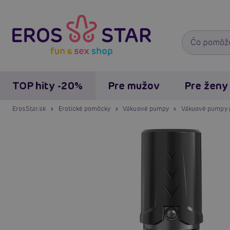
TOP hity -20%
Pre mužov
Pre ženy
ErosStar.sk
Erotické pomôcky
Vákuové pumpy
Vákuové pumpy 