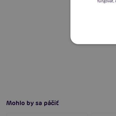
fungovať,
Mohlo by sa páčiť