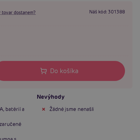
Náš kód:
301388
 tovar dostanem?
Do košíka
Nevýhody
 batérií a
Žádné jsme nenašli
 zaručené
pumpa s