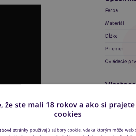
Farba
Materiál
Dĺžka
Priemer
Ovládacie pr
Vlastnos
Pre koho
, že ste mali 18 rokov a ako si prajete
cookies
Vlastnosti
Stimulácia
ebové stránky používajú súbory cookie, vďaka ktorým môže web