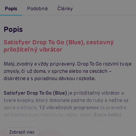
Popis
Podobné
Články
Popis
Satisfyer Drop To Go (Blue), cestovný
priložiteľný vibrátor
Malý, zvodný a vždy pripravený. Drop To Go rozvlní tvoje
zmysly, či už doma, v sprche alebo na cestách –
diskrétne a s poriadnou dávkou rozkoše.
Satisfyer Drop To Go (Blue)
je priložiteľný vibrátor v
tvare kvapky, ktorý dokonale padne do ruky a nežne sa
oprie o klitoris.
12 vibračných programov
ťa prevedie
od šteklenia po intenzívny nápor slasti.
Extra hebký
lekársky silikón
s dvojitou vrstvou je hodvábny na dotyk
a maximálne hygienický.
Hygienický kryt
z neho robí
Zobraziť viac