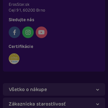
ErosStar.sk
Cejl 91, 60200 Brno
Sledujte nás
Certifikácie
Všetko o nákupe
Táňa - virtuálna asistentka
Online
Zákaznícka starostlivosť