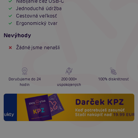
Nabíjanie cez USB-C
Jednoduchá údržba
Cestovná veľkosť
Ergonomický tvar
Nevýhody
Žádné jsme nenašli
Doručujeme do 24
200 000+
100% diskrétnosť
hodín
uspokojených