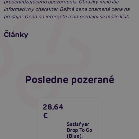
predchádzajúceho upozornenia. Obrázky majú iba
informatívny charakter. Bežná cena znamená cena na
predajni. Cena na internete a na predajni sa môže líšiť.
Vyberáme vibrátor: Ako vybrať najlepší
vibrátor?
Články
Erotická inteligencia: Príručka Sexiómov
Čítať viacej
Čítať viacej
Posledne pozerané
28,64
€
Satisfyer
Drop To Go
(Blue),