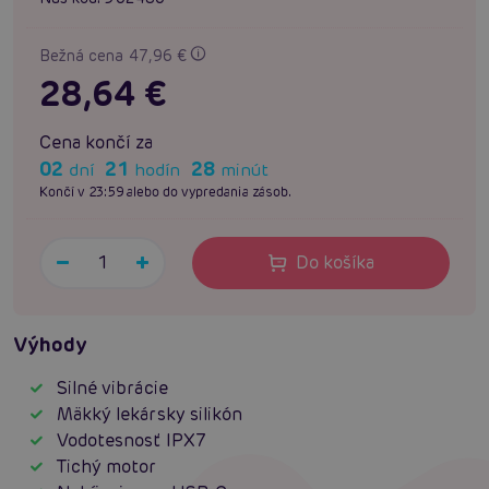
Bežná cena 47,96 €
28,64 €
Cena končí za
02
21
28
dní
hodín
minút
Končí v 23:59 alebo do vypredania zásob.
Do košíka
Výhody
Silné vibrácie
Mäkký lekársky silikón
Vodotesnosť IPX7
Tichý motor