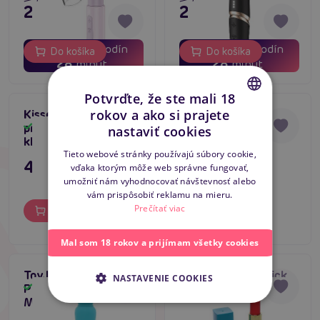
28,64 €
28,64 €
02
21
02
21
dní
hodín
dní
hodín
Do košíka
Do košíka
28
28
minút
minút
Potvrďte, že ste mali 18
rokov a ako si prajete
Kissen Comma (Pink),
ToyJoy Fushion,
CZECH
prikladací vibrátor na
vibračný návlek na
Skladom
Skladom
nastaviť cookies
klitoris
penis
SLOVAK
Tieto webové stránky používajú súbory cookie,
47,80 €
35,80 €
vďaka ktorým môže web správne fungovať,
ENGLISH
umožniť nám vyhodnocovať návštevnosť alebo
vám prispôsobiť reklamu na mieru.
Prečítať viac
Do košíka
Do košíka
Mal som 18 rokov a prijímam všetky cookies
ToyJoy Happiness
Boss Series Lipstick
NASTAVENIE COOKIES
Push My Limits
Vibrator (Blue)
Skladom
Skladom
Massager (Blue)