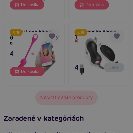
Do košíka
Do košíka
Pretty Love Elvira
Tardenoche Shove
5
4
(Pink), chytré guličky
Thrusting Egg
Skladom
Dočasne vypredané
ovládané telefónom
47,80 €
47,80 €
Detail
Do košíka
Načítať ďalšie produkty
Zaradené v kategóriách