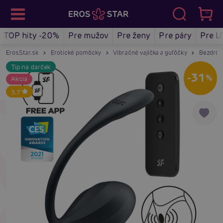
TOP hity -20%
Pre mužov
Pre ženy
Pre páry
Pre L
ErosStar.sk
Erotické pomôcky
Vibračné vajíčka a guľôčky
Bezdrôto
Tip na darček
-31
%
Akcia
3.7