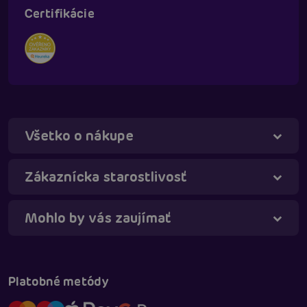
Certifikácie
Všetko o nákupe
Zákaznícka starostlivosť
Mohlo by vás zaujímať
Táňa - virtuálna asistentka
Online
Platobné metódy