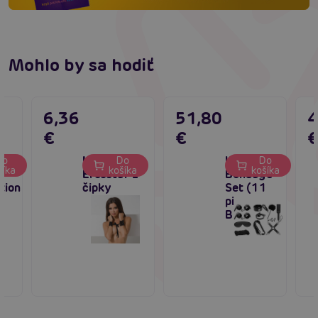
Mohlo by sa hodiť
6,36
51,80
4
€
€
yer 1
Hravé putá
INTOYOU
Do
Do
Do
šíka
košíka
košíka
Erosstar z
Bondage
tion
čipky
Set (11
pieces /
Black)