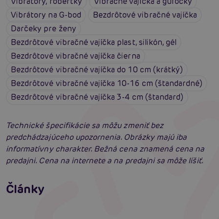
Vibrátory, robertky
Vibračné vajíčka a guľôčky
Vibrátory na G-bod
Bezdrôtové vibračné vajíčka
Darčeky pre ženy
Bezdrôtové vibračné vajíčka plast, silikón, gél
Bezdrôtové vibračné vajíčka čierna
Bezdrôtové vibračné vajíčka do 10 cm (krátký)
Bezdrôtové vibračné vajíčka 10-16 cm (štandardné)
Bezdrôtové vibračné vajíčka 3-4 cm (štandard)
Technické špecifikácie sa môžu zmeniť bez
predchádzajúceho upozornenia. Obrázky majú iba
informatívny charakter. Bežná cena znamená cena na
predajni. Cena na internete a na predajni sa môže líšiť.
Erotická inteligencia: Príručka Sexiómov
Swingers párty po prvýkrát: erotický raj plný
Články
extázy? Sprievodca, ktorý vám otvorí dvere!
Čítať viacej
Čítať viacej