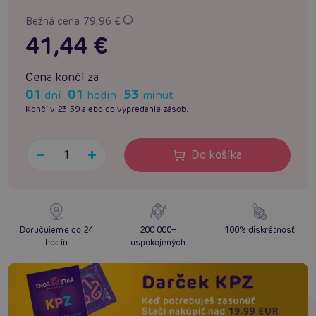
Bežná cena 79,96 €
41,44 €
Cena končí za
01
01
53
dní
hodín
minút
Končí v 23:59 alebo do vypredania zásob.
Do košíka
Doručujeme do 24
200 000+
100% diskrétnosť
hodín
uspokojených