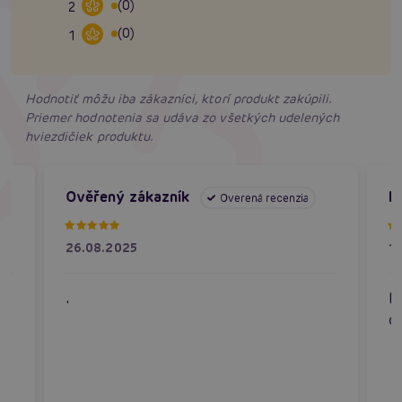
(0)
2
(0)
1
Hodnotiť môžu iba zákazníci, ktorí produkt zakúpili.
Priemer hodnotenia sa udáva zo všetkých udelených
hviezdičiek produktu.
Ověřený zákazník
P
Overená recenzia
26.08.2025
1
.
P
o