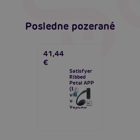
Posledne pozerané
41,44
€
Satisfyer
Ribbed
Petal APP
(Black),
vibračné
vaginálne
vajíčko