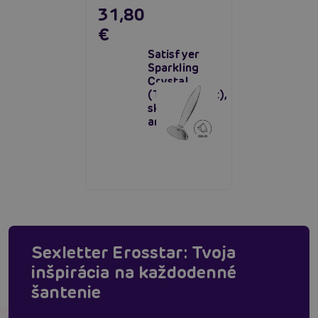
31,80
€
Satisfyer
Sparkling
Crystal
(Transparent),
sklenený
análny kolík
Sexletter Erosstar: Tvoja
inšpirácia na každodenné
šantenie