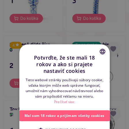
19,80 €
31,80 €
Do košíka
Do košíka
Sklenené dildo číre
Satisfyer Double
Tip na darček
4
Gildo No.14
Crystal (Clear),
Skladom
Skladom
obojstranné sklenené
Potvrďte, že ste mali 18
dildo
rokov a ako si prajete
23,80 €
31,80 €
CZECH
nastaviť cookies
SLOVAK
Tieto webové stránky používajú súbory cookie,
Do košíka
Do košíka
vďaka ktorým môže web správne fungovať,
ENGLISH
umožniť nám vyhodnocovať návštevnosť alebo
vám prispôsobiť reklamu na mieru.
Prečítať viac
ToyJoy Glass Worxx
ToyJoy Glass Worxx
Stargazer (9 cm)
Brilliant Star (9 cm)
Skladom
Skladom
Mal som 18 rokov a prijímam všetky cookies