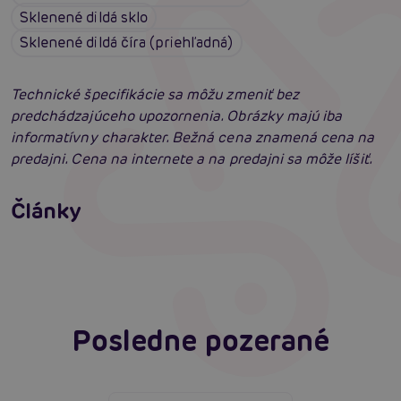
Sklenené dildá sklo
Sklenené dildá číra (priehľadná)
Technické špecifikácie sa môžu zmeniť bez
predchádzajúceho upozornenia. Obrázky majú iba
informatívny charakter. Bežná cena znamená cena na
predajni. Cena na internete a na predajni sa môže líšiť.
Erotická inteligencia: Príručka Sexiómov
Swingers párty po prvýkrát: erotický raj plný
Články
extázy? Sprievodca, ktorý vám otvorí dvere!
Čítať viacej
Čítať viacej
Posledne pozerané