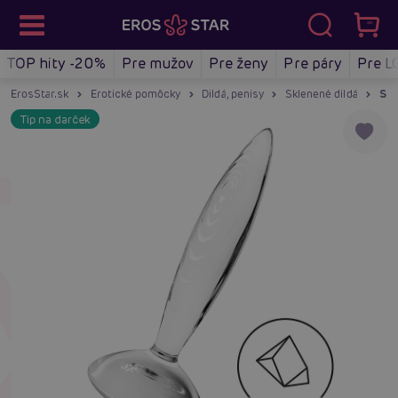
TOP hity -20%
Pre mužov
Pre ženy
Pre páry
Pre L
ErosStar.sk
Erotické pomôcky
Dildá, penisy
Sklenené dildá
Sat
Tip na darček