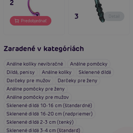
27,80 €
39,80 €
Detail
Predobjednať
Zaradené v kategóriách
Análne kolíky nevibračné
Análne pomôcky
Dildá, penisy
Análne kolíky
Sklenené dildá
Darčeky pre mužov
Darčeky pre ženy
Análne pomôcky pre ženy
Análne pomôcky pre mužov
Sklenené dildá 10-16 cm (štandardné)
Sklenené dildá 16-20 cm (nadpriemer)
Sklenené dildá 2-3 cm (tenký)
Sklenené dildá 3-4 cm (štandard)