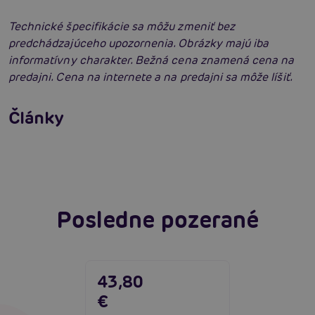
Technické špecifikácie sa môžu zmeniť bez
predchádzajúceho upozornenia. Obrázky majú iba
informatívny charakter. Bežná cena znamená cena na
predajni. Cena na internete a na predajni sa môže líšiť.
Satisfyer Pro G-Spot Rabbit: Neuveriteľné
výsledky?
Články
Ako vybrať ten správny womanizer?
Čítať viacej
Čítať viacej
Posledne pozerané
43,80
€