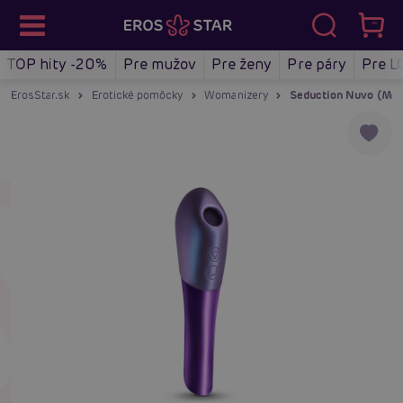
TOP hity -20%
Pre mužov
Pre ženy
Pre páry
Pre L
ErosStar.sk
Erotické pomôcky
Womanizery
Seduction Nuvo (Metal