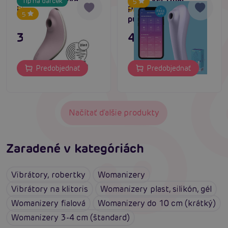
Tip na darček
5
Lover 1 (Violet)
Pleasure Mauve, air
Skladom do týždňa
Skladom do týždňa
5
pulse vibrátor
39,80 €
47,80 €
Predobjednať
Predobjednať
Načítať ďalšie produkty
Zaradené v kategóriách
Vibrátory, robertky
Womanizery
Vibrátory na klitoris
Womanizery plast, silikón, gél
Womanizery fialová
Womanizery do 10 cm (krátký)
Womanizery 3-4 cm (štandard)