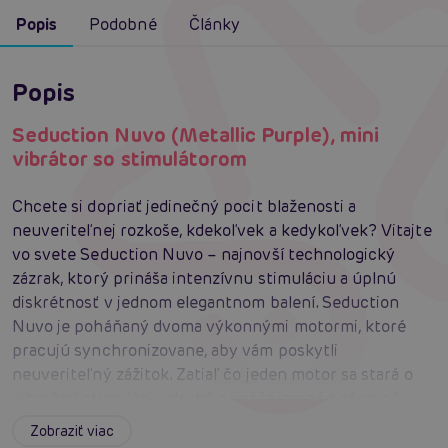
Popis
Podobné
Články
Popis
Seduction Nuvo (Metallic Purple), mini
vibrátor so stimulátorom
Chcete si dopriať jedinečný pocit blaženosti a
neuveriteľnej rozkoše, kdekoľvek a kedykoľvek? Vitajte
vo svete Seduction Nuvo – najnovší technologický
zázrak, ktorý prináša intenzívnu stimuláciu a úplnú
diskrétnosť v jednom elegantnom balení. Seduction
Nuvo je poháňaný dvoma výkonnými motormi, ktoré
pracujú synchronizovane, aby vám poskytli
neuveriteľný zážitok. Zatiaľ čo jeden motor sa stará o
vibračnú stimuláciu, druhý prináša jemné a zároveň
intenzívne vzduchové pulzy. Tento kombinovaný efekt
Zobraziť viac
vás doslova prenesie do sveta nebeskej rozkoše. Na