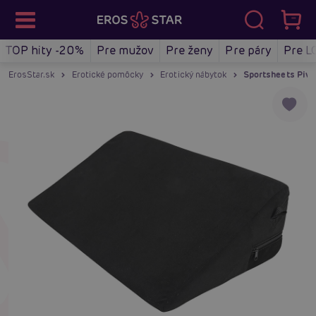
TOP hity -20%
Pre mužov
Pre ženy
Pre páry
Pre L
ErosStar.sk
Erotické pomôcky
Erotický nábytok
Sportsheets Pivo