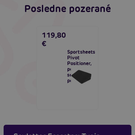
Posledne pozerané
119,80
€
Sportsheets
Pivot
Positioner,
penová
sexuálna
podložka