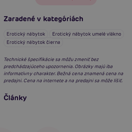
Zaradené v kategóriách
Erotický nábytok
Erotický nábytok umelé vlákno
Erotický nábytok čierna
Technické špecifikácie sa môžu zmeniť bez
predchádzajúceho upozornenia. Obrázky majú iba
informatívny charakter. Bežná cena znamená cena na
predajni. Cena na internete a na predajni sa môže líšiť.
Erotická inteligencia: Príručka Sexiómov
Swingers párty po prvýkrát: erotický raj plný
Články
extázy? Sprievodca, ktorý vám otvorí dvere!
Čítať viacej
Čítať viacej