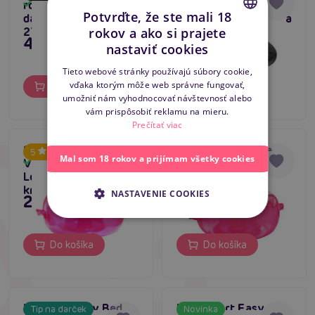
rotačná tanečná (pole
Double Vibration
Skladom
Skladom
Páry milujú
Potvrďte, že ste mali 18
dance) tyč 220-
(Black), stimulátor na
rokov a ako si prajete
275cm
diaľkové ovládanie
439,80 €
79,80 €
CZECH
pre ženy
nastaviť cookies
SLOVAK
Tieto webové stránky používajú súbory cookie,
vďaka ktorým môže web správne fungovať,
Do košíka
Do košíka
ENGLISH
umožniť nám vyhodnocovať návštevnosť alebo
vám prispôsobiť reklamu na mieru.
Prečítať viac
Seven Creations
Silvia Saint - Love
5
5
Mal som 18 rokov a prijímam všetky cookies
Vibrating Ecstasy
Chair
Skladom
Skladom
Lounge, nafukovacie
kreslo
NASTAVENIE COOKIES
23,80 €
25,96 €
Do košíka
Do košíka
Velvet Luxury Bed,
Whipsmart Easy
Tip na darček
Novinka