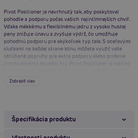
Pivot Positioner je navrhnutý tak, aby poskytoval
pohodlie a podporu počas vašich najintímnejších chvíľ.
Vďaka mäkkému a flexibilnému jadru z vysoko hustej
peny znižuje únavu a zvyšuje výdrž, čo umožňuje
pohodlnú podporu pre akýkoľvek typ tela. S oceľovými
slučkami na každej strane klinu môžete využiť vaše
obľúbené popruhy pre extra podporu alebo pridanie
trochu korenia do vašej hry. Pivot Positioner je taktiež
kompatibilný s množstvom doplnkov od Sportsheets®,
vrátane vibrátorov a dild. Kryt s Hook and Loop
Zobraziť viac
systémom je prateľný v práčke a kompaktný dizajn
umožňuje ľahké ukladanie. Už nikdy sa nebudete musieť
starať o zložitú údržbu alebo objemné úložisko. Vaše
potešenie je kľúčové, a preto by ste mali preskúmať
všetky uhly. Pivot bol vyvinutý, aby vám poskytoval
Špecifikácia produktu
fyzickú podporu tam, kde ju potrebujete a kedy ju
potrebujete, počas vašich najspontánnejších a
Vlastnosti produktu
najintímnejších momentov. Vďaka inovatívnym