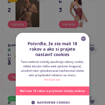
dámsky erotický set
body s podväzkami
23,80 €
35,80 €
Varianty
Varianty
Potvrďte, že ste mali 18
Subblime Bra Set
Asmona Basque Set
Tip na darček
rokov a ako si prajete
With Necklace And
(Black/Red), dámsky
Skladom
Skladom
CZECH
Bestseller
nastaviť cookies
Leg Details
korzet s bondage
4.5
(Fluorescent Pink),
SLOVAK
35,80 €
47,80 €
Tieto webové stránky používajú súbory cookie,
sexi súprava prádla
vďaka ktorým môže web správne fungovať,
ENGLISH
umožniť nám vyhodnocovať návštevnosť alebo
vám prispôsobiť reklamu na mieru.
Varianty
Varianty
Prečítať viac
Mal som 18 rokov a prijímam všetky cookies
ADALET LINGERIE
ADALET LINGERIE
Novinka
Novinka
Melanie Bra and
Zoey Set with
Skladom
Skladom
NASTAVENIE COOKIES