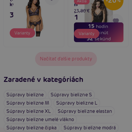
-20
%
Akcia
kvetinovou čipkou
nohavičky
23,80 €
31,80 €
19,04 €
15
hodín
07
minút
Varianty
Varianty
32
sekúnd
Načítať ďalšie produkty
Zaradené v kategóriách
Súpravy bielizne
Súpravy bielizne S
Súpravy bielizne M
Súpravy bielizne L
Súpravy bielizne XL
Súpravy bielizne elastan
Súpravy bielizne umelé vlákno
Súpravy bielizne čipka
Súpravy bielizne modrá