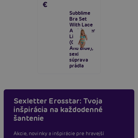
€
Subblime
Bra Set
With Lace
And Garter
Lines
(Green
And Blue),
sexi
súprava
prádla
Sexletter Erosstar: Tvoja
inšpirácia na každodenné
šantenie
Akcie, novinky a inšpirácie pre hravejší