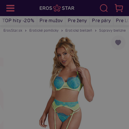
TOP hity -20%
Pre mužov
Pre ženy
Pre páry
Pre L
ErosStar.sk
Erotické pomôcky
Erotická bielizeň
Súpravy bielizne