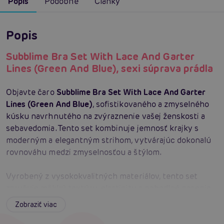
Popis
Podobné
Články
Popis
Subblime Bra Set With Lace And Garter
Lines (Green And Blue), sexi súprava prádla
Objavte čaro
Subblime Bra Set With Lace And Garter
Lines (Green And Blue)
, sofistikovaného a zmyselného
kúsku navrhnutého na zvýraznenie vašej ženskosti a
sebavedomia. Tento set kombinuje jemnosť krajky s
moderným a elegantným strihom, vytvárajúc dokonalú
rovnováhu medzi zmyselnosťou a štýlom.
Vyrobený z vysokokvalitných materiálov, tento set
zaručuje mäkkú textúru, elasticitu a pohodlné nosenie,
ktoré dokonale zvýrazňuje krivky vášho tela.
Zobraziť viac
Podprsenka je navrhnutá s jemnými krajkovými