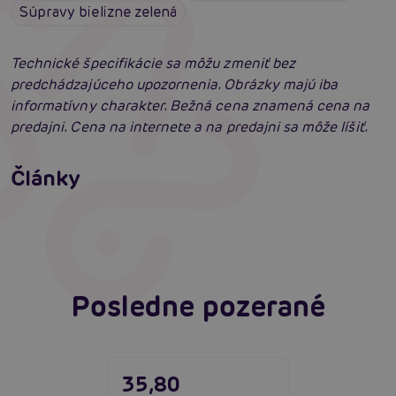
Súpravy bielizne zelená
Technické špecifikácie sa môžu zmeniť bez
predchádzajúceho upozornenia. Obrázky majú iba
informatívny charakter. Bežná cena znamená cena na
predajni. Cena na internete a na predajni sa môže líšiť.
Erotické oblečenie: 100-krát iné a vždy
neodolateľne sexy
Články
Erotická inteligencia: Príručka Sexiómov
Čítať viacej
Čítať viacej
Posledne pozerané
35,80