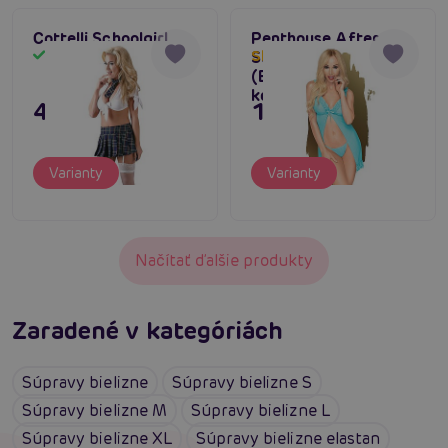
Cottelli Schoolgirl
Penthouse After
Sunset Chemise
Skladom
Skladom do týždňa
(Blue), zvodná
košieľka a tangá
43,80 €
15,80 €
Varianty
Varianty
Načítať ďalšie produkty
Zaradené v kategóriách
Súpravy bielizne
Súpravy bielizne S
Súpravy bielizne M
Súpravy bielizne L
Súpravy bielizne XL
Súpravy bielizne elastan