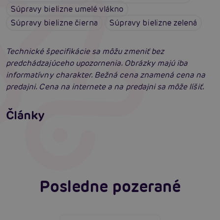
Súpravy bielizne umelé vlákno
Súpravy bielizne čierna
Súpravy bielizne zelená
Technické špecifikácie sa môžu zmeniť bez
predchádzajúceho upozornenia. Obrázky majú iba
informatívny charakter. Bežná cena znamená cena na
predajni. Cena na internete a na predajni sa môže líšiť.
Erotické oblečenie: 100-krát iné a vždy
neodolateľne sexy
Články
Erotická inteligencia: Príručka Sexiómov
Čítať viacej
Čítať viacej
Posledne pozerané