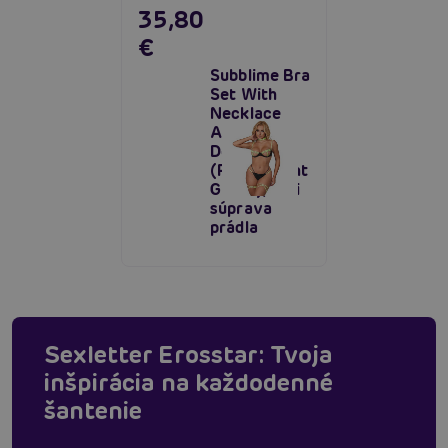
35,80
€
Subblime Bra
Set With
Necklace
And Leg
Details
(Fluorescent
Green), sexi
súprava
prádla
Sexletter Erosstar: Tvoja
inšpirácia na každodenné
šantenie