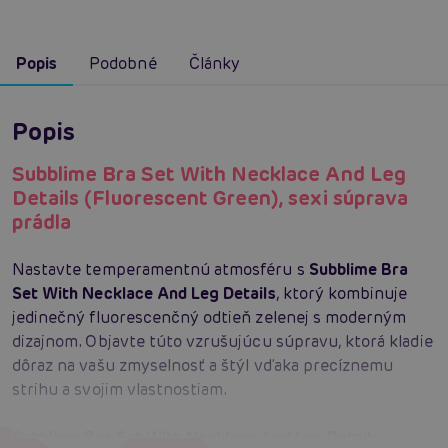
Popis
Podobné
Články
Popis
Subblime Bra Set With Necklace And Leg
Details (Fluorescent Green), sexi súprava
prádla
Nastavte temperamentnú atmosféru s
Subblime Bra
Set With Necklace And Leg Details
, ktorý kombinuje
jedinečný fluorescenčný odtieň zelenej s moderným
dizajnom. Objavte túto vzrušujúcu súpravu, ktorá kladie
dôraz na vašu zmyselnosť a štýl vďaka precíznemu
strihu a svojim vlastnostiam.
Subblime Bra Set With Necklace And Leg Details
je