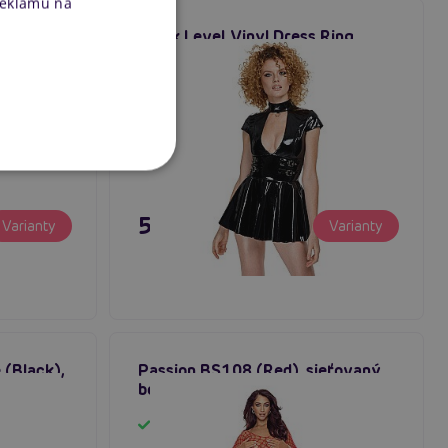
reklamu na
eather
Black Level Vinyl Dress Ring,
nišaty
lesklé vinylové minišaty
Skladom
59,80 €
Varianty
Varianty
 (Black),
Passion BS108 (Red), sieťovaný
bodystocking
Skladom