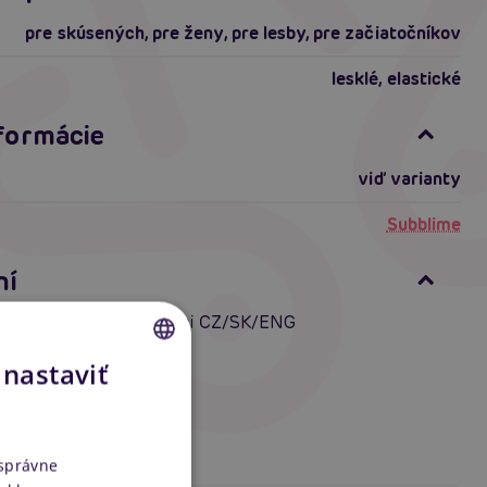
pre skúsených
,
pre ženy
,
pre lesby
,
pre začiatočníkov
lesklé
,
elastické
nformácie
viď varianty
Subblime
ní
rotickej spodnej bielizni CZ/SK/ENG
 nastaviť
CZECH
SLOVAK
ENGLISH
 správne