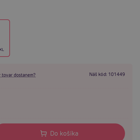
XL
Náš kód:
101449
 tovar dostanem?
Do košíka