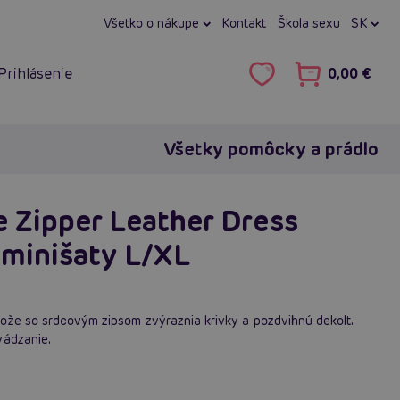
Všetko o nákupe
Kontakt
Škola sexu
SK
Prihlásenie
0,00 €
Všetky pomôcky a prádlo
 Zipper Leather Dress
 minišaty L/XL
ože so srdcovým zipsom zvýraznia krivky a pozdvihnú dekolt.
vádzanie.