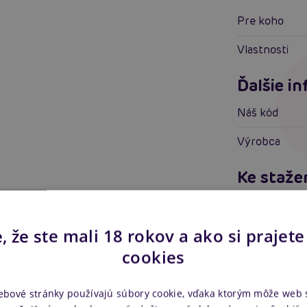
Pre koho
Vlastnosti
Ďalšie i
Náš kód
Výrobca
Ke staže
Manuál k e
, že ste mali 18 rokov a ako si prajete
cookies
ebové stránky používajú súbory cookie, vďaka ktorým môže web