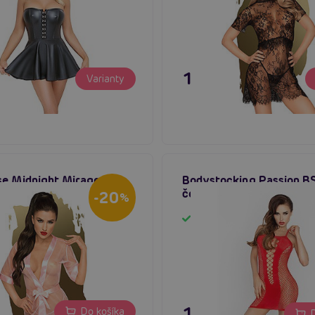
 €
19,80 €
Varianty
e Midnight Mirage
Bodystocking Passion B
sexy župan
červený
-20
%
m
Skladom
11,80 €
Do košíka
D