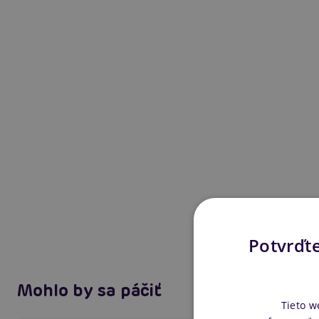
Potvrďte
Mohlo by sa páčiť
Tieto w