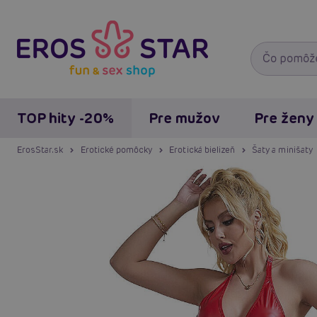
TOP hity -20%
Pre mužov
Pre ženy
ErosStar.sk
Erotické pomôcky
Erotická bielizeň
Šaty a minišaty