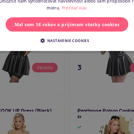
 umožniť nám vyhodnocovať návštevnosť alebo vám prispôsobiť 
mieru.
Prečítať viac
 Lace Zipper Leather
Subblime Heart Zipper L
lack), kožené minišaty
Dress (Black), kožené mi
Mal som 18 rokov a prijímam všetky cookies
m
Skladom
NASTAVENIE COOKIES
 €
35,80 €
Varianty
 HOOK UP Dress (Black),
Penthouse Poison Cookie
ty
sexy košieľka
m
Skladom