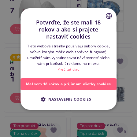
masturbátor
7,80 €
35,80 €
Potvrďte, že ste mali 18
rokov a ako si prajete
Do košíka
Do košíka
CZECH
nastaviť cookies
SLOVAK
Tieto webové stránky používajú súbory cookie,
vďaka ktorým môže web správne fungovať,
ENGLISH
Mistress Busty Lady
Masturbátor
Tip na darček
umožniť nám vyhodnocovať návštevnosť alebo
5
Half Body,
Fleshlight Quickshot
Skladom
Skladom
vám prispôsobiť reklamu na mieru.
5
masturbátor sexy
Vantage
Prečítať viac
ženské torzo
179,80 €
35,80 €
Mal som 18 rokov a prijímam všetky cookies
Do košíka
Do košíka
NASTAVENIE COOKIES
Kokos Hera Big Hip
You2Toys Suck-O-
Top produkt
Top produkt
Masturbator
Mat - ultimátna sacia
Skladom
Skladom
Tip na darček
Tip na darček