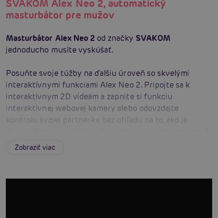
SVAKOM Alex Neo 2, automatický
masturbátor pre mužov
Masturbátor Alex Neo 2
od značky
SVAKOM
jednoducho musíte vyskúšať.
Posuňte svoje túžby na ďalšiu úroveň so skvelými
interaktívnymi funkciami Alex Neo 2. Pripojte sa k
interaktívnym 2D videám a zapnite si funkciu
interaktívnej webovej kamery alebo odovzdajte
kontrolu svojej partnerke bez ohľadu na to, ako je
ďaleko. Pomocou
výkonného motora
si vyberte medzi
7
rôznymi režimami ťahu
a pripravte sa na pôsobivý
Zobraziť viac
koniec. Všetko je možné ovládať priamo na hračke
samotnej alebo prostredníctvom
aplikácie FeelConnect
3
. Nové a vylepšené telo umožňuje
lepšiu manipuláciu s
kompaktnejším dizajnom
; ideálna pre tie dlhšie sedenie.
Masturbátor je vyrobený z
ultra mäkkého materiálu
TPE
. Hračka je dobíjací cez
USB kábel
, ktorý je súčasťou