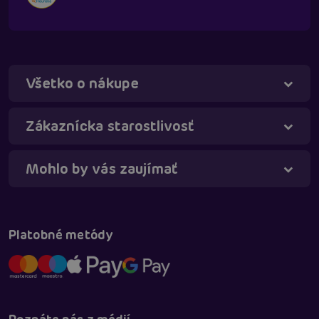
Všetko o nákupe
Zákaznícka starostlivosť
Mohlo by vás zaujímať
Táňa - virtuálna asistentka
Online
Platobné metódy