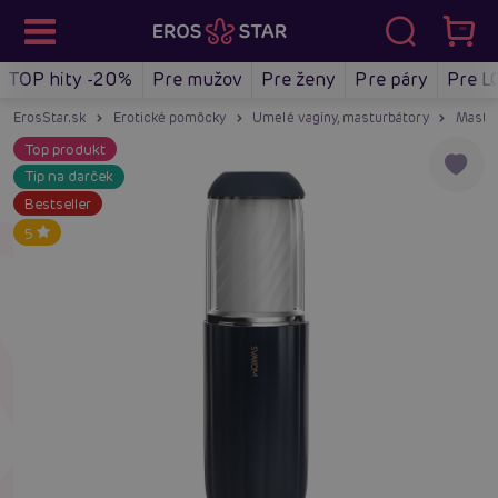
TOP hity -20%
Pre mužov
Pre ženy
Pre páry
Pre L
ErosStar.sk
Erotické pomôcky
Umelé vagíny, masturbátory
Mastu
Top produkt
Tip na darček
Bestseller
5