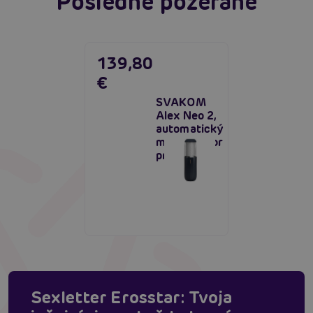
Posledne pozerané
139,80
€
SVAKOM
Alex Neo 2,
automatický
masturbátor
pre mužov
Sexletter Erosstar: Tvoja