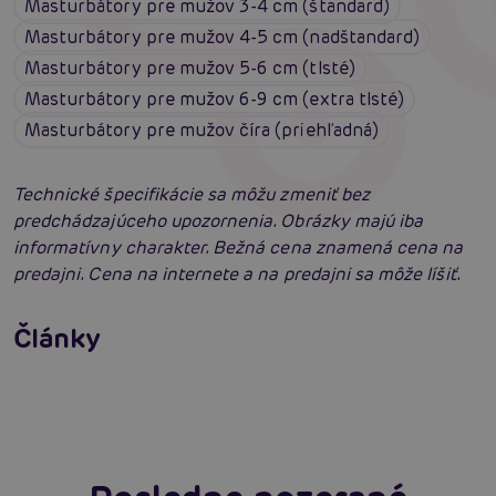
Masturbátory pre mužov 3-4 cm (štandard)
Masturbátory pre mužov 4-5 cm (nadštandard)
Masturbátory pre mužov 5-6 cm (tlsté)
Masturbátory pre mužov 6-9 cm (extra tlsté)
Masturbátory pre mužov číra (priehľadná)
Technické špecifikácie sa môžu zmeniť bez
predchádzajúceho upozornenia. Obrázky majú iba
informatívny charakter. Bežná cena znamená cena na
predajni. Cena na internete a na predajni sa môže líšiť.
Penis v ruke: Všetko, čo muži potrebujú
vedieť o masturbácii
Fleshlight Flight Commander: Zavedie ťa na
Články
miesta, kde si ešte nikdy nebol
Čítať viacej
Čítať viacej