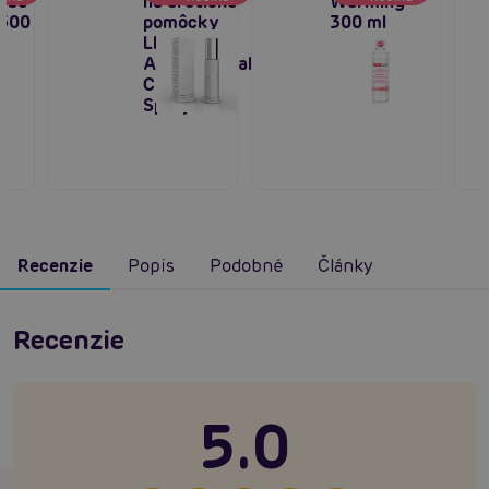
ube
na erotické
Warming
 500
pomôcky
300 ml
LELO
Antibacterial
Cleaning
Spray 60ml
Recenzie
Popis
Podobné
Články
Recenzie
5.0