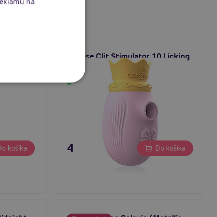
reklamu na
chsia),
Intense Clit Stimulator 10 Licking
isu
and Suction (Pink)
Skladom
47,80 €
o košíka
Do košíka