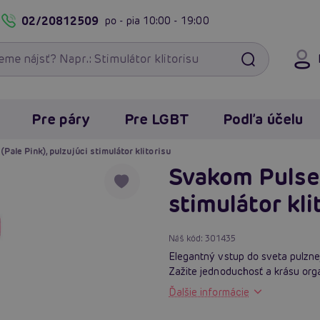
02/20812509
po - pia
10:00 - 19:00
Pre páry
Pre LGBT
Podľa účelu
Pale Pink), pulzujúci stimulátor klitorisu
Svakom Pulse 
stimulátor kli
Náš kód:
301435
Elegantný vstup do sveta pulznej
Zažite jednoduchosť a krásu orga
Ďalšie informácie