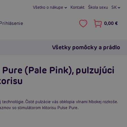
Všetko o nákupe
Kontakt
Škola sexu
SK
Prihlásenie
0,00 €
Všetky pomôcky a prádlo
Pure (Pale Pink), pulzujúci
torisu
 technológie. Čisté pulzácie vás obklopia vlnami hlbokej rozkoše.
zmov so stimulátorom klitorisu Pulse Pure.