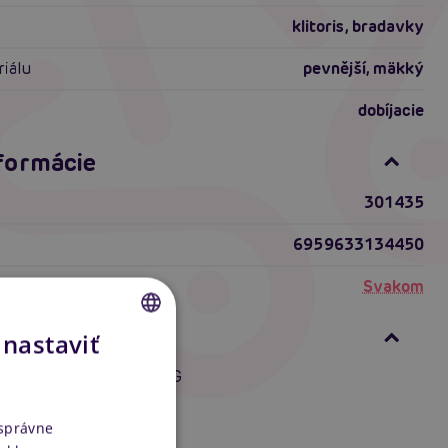
klitoris
,
bradavky
riálu
pevnější
,
mäkký
dobíjacie
nformácie
301435
6959633134450
Svakom
ní
 nastaviť
CZECH
re vibrátory CZ/SK/ENG
SLOVAK
ENGLISH
 správne