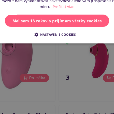
 umožniť nám vyhodnocovať návštevnosť alebo vám prispôsobiť 
mieru.
Prečítať viac
Mal som 18 rokov a prijímam všetky cookies
en Air (Pink), tlakový
XoCoon Infinite Love (Fu
r klitorisu
tlakový stimulátor klitor
NASTAVENIE COOKIES
m
Skladom
 €
39,80 €
Do košíka
D