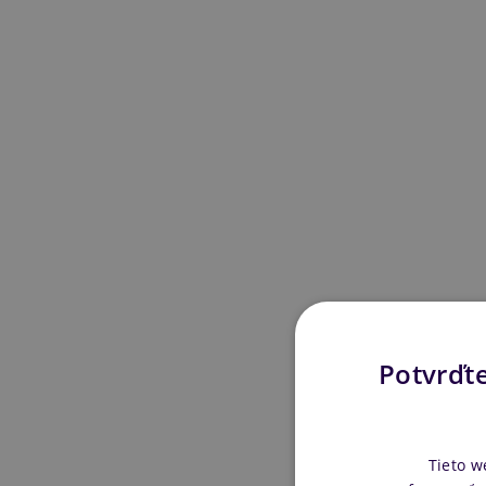
Potvrďte
Tieto w