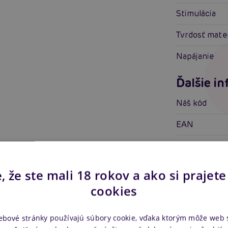
Stimulácia
Tvrdosť mate
Napájanie
Ďalšie i
Náš kód
EAN
Výrobca
Ke staže
, že ste mali 18 rokov a ako si prajete
cookies
Príručka p
ebové stránky používajú súbory cookie, vďaka ktorým môže web