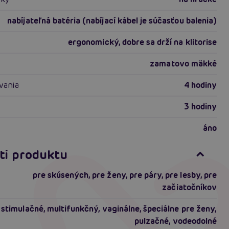
nabíjateľná batéria (nabíjací kábel je súčasťou balenia)
ergonomický, dobre sa drží na klitorise
zamatovo mäkké
ívania
4 hodiny
3 hodiny
áno
ti produktu
pre skúsených
,
pre ženy
,
pre páry
,
pre lesby
,
pre
začiatočníkov
stimulačné
,
multifunkčný
,
vaginálne
,
špeciálne pre ženy
,
pulzačné
,
vodeodolné