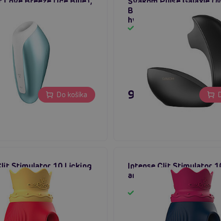
r Love Breeze (Ice Blue),
Svakom Pulse Galaxie (M
 stimulátor klitorisu
Black), sonický stimuláto
hviezdnym projektorom
m
Skladom
 €
91,80 €
Do košíka
D
lit Stimulator 10 Licking
Intense Clit Stimulator 1
ion (Red)
and Suction (Blue)
m
Skladom