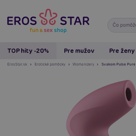
TOP hity -20%
Pre mužov
Pre ženy
ErosStar.sk
Erotické pomôcky
Womanizery
Svakom Pulse Pure (