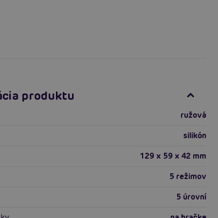
ácia produktu
ružová
silikón
129 x 59 x 42 mm
5 režimov
5 úrovní
vky
na hračke