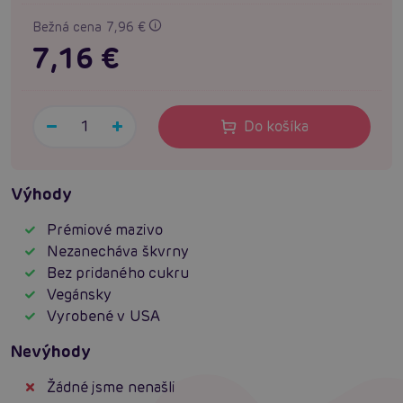
Bežná cena 7,96 €
7,16 €
Do košíka
Výhody
Prémiové mazivo
Nezanecháva škvrny
Bez pridaného cukru
Vegánsky
Vyrobené v USA
Nevýhody
Žádné jsme nenašli