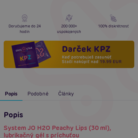
Doručujeme do 24
200 000+
100% diskrétnosť
hodín
uspokojených
Popis
Podobné
Články
Popis
System JO H2O Peachy Lips (30 ml),
lubrikačný gél s príchuťou