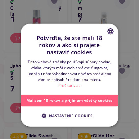
Candy Shop Cotton
Vanilla Cream (30
Skladom
Skladom
Candy (60 ml), sladký
ml), lubrikačný gél s
lubrikačný gél
príchuťou
10,76 €
7,16 €
Potvrďte, že ste mali 18
Do košíka
Do košíka
rokov a ako si prajete
CZECH
nastaviť cookies
SLOVAK
Tieto webové stránky používajú súbory cookie,
Jahodový lubrikačný
WaterGlide Vanilla Ice
4.8
vďaka ktorým môže web správne fungovať,
ENGLISH
gél Durex Play
Cream 300 ml
Skladom
Skladom
umožniť nám vyhodnocovať návštevnosť alebo
Strawberry 50ml
vám prispôsobiť reklamu na mieru.
Prečítať viac
7,80 €
9,96 €
Mal som 18 rokov a prijímam všetky cookies
Do košíka
Do košíka
NASTAVENIE COOKIES
WaterGlide Sweet
WaterGlide Hot
4.6
5