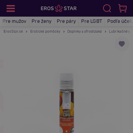
Pre mužov
Pre ženy
Pre páry
Pre LGBT
Podľa účel
ErosStar.sk
Erotické pomôcky
Doplnky a afrodiziaká
Lubrikačné gé