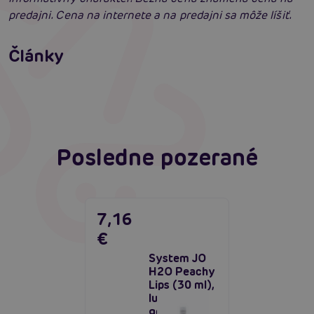
predajni. Cena na internete a na predajni sa môže líšiť.
Ako na zlepšenie a podporu erekcie
Články
Erotická inteligencia: Príručka Sexiómov
Čítať viacej
Čítať viacej
Posledne pozerané
7,16
€
System JO
H2O Peachy
Lips (30 ml),
lubrikačný
gél s