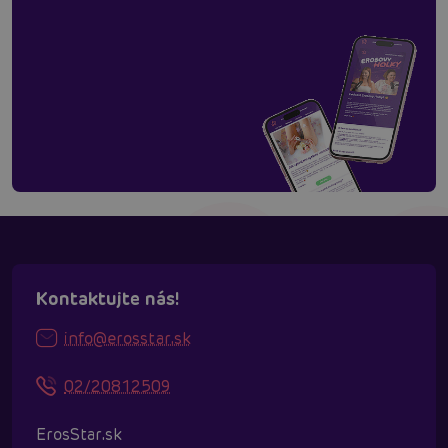
Kontaktujte nás!
info@erosstar.sk
02/20812509
ErosStar.sk