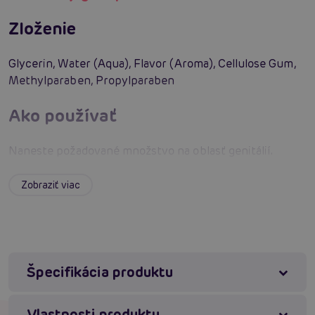
Zloženie
Glycerin, Water (Aqua), Flavor (Aroma), Cellulose Gum,
Methylparaben, Propylparaben
Ako používať
Naneste požadované množstvo na oblasť genitálií.
Aplikujte znovu podľa potreby alebo priania.
Zobraziť viac
Upozornenie
Ak dôjde k podráždeniu alebo nepohodliu, prestaňte
používať a poraďte sa s lekárom. Veľmi klzké. Rozliatie
Špecifikácia produktu
okamžite vyčistite. Uchovávajte mimo dosahu detí a
domácich zvierat. Produkt nie je antikoncepcia ani
spermicíd.
Vlastnosti produktu