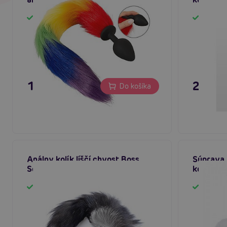
Skladom
Sklado
15,80 €
27,80
Do košíka
Análny kolík líščí chvost Boss
Súprava b
Series Fox Tail Plug čierny
kolíčku 
Skladom
Sklado