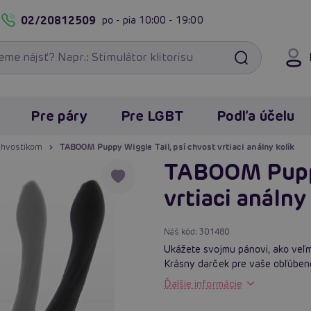
02/20812509
po - pia
10:00 - 19:00
Pre páry
Pre LGBT
Podľa účelu
 chvostíkom
TABOOM Puppy Wiggle Tail, psí chvost vrtiaci análny kolík
TABOOM Puppy
vrtiaci análny
Náš kód:
301480
Ukážete svojmu pánovi, ako veľmi
Krásny darček pre vaše obľúben
Ďalšie informácie