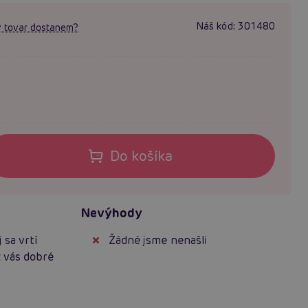
Náš kód:
301480
 tovar dostanem?
Do košíka
Nevýhody
 sa vrtí
Žádné jsme nenašli
z vás dobré