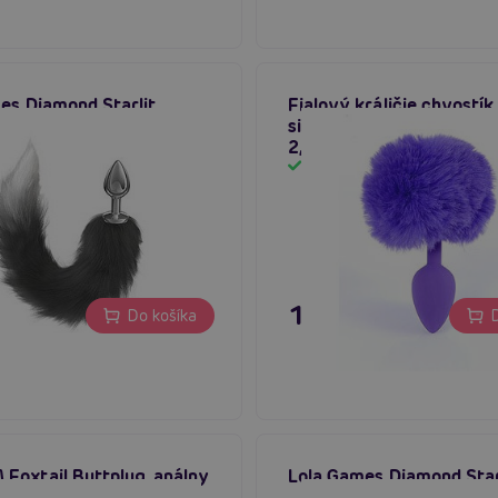
es Diamond Starlit
Fialový králičie chvostík
silikónovom análnom kolí
2,7 cm
m
Skladom
 €
11,80 €
Do košíka
D
oxtail Buttplug, análny
Lola Games Diamond Starl
chvostom na rolové hry