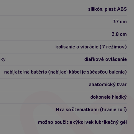
silikón, plast ABS
37 cm
3,8 cm
kolísanie a vibrácie (7 režimov)
vky
diaľkové ovládanie
nabíjateľná batéria (nabíjací kábel je súčasťou balenia)
anatomický tvar
dokonale hladký
Hra so šteniatkami (hranie rolí)
možno použiť akýkoľvek lubrikačný gél