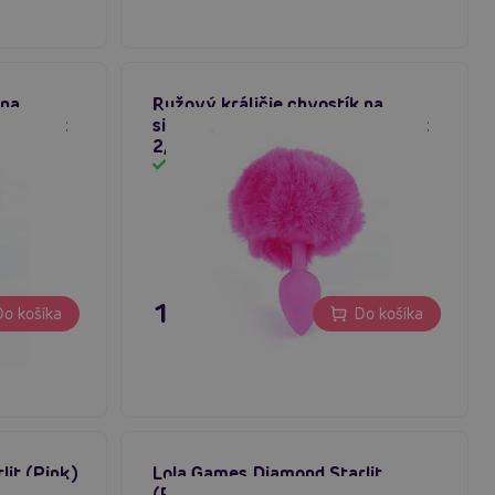
 na
Ružový králičie chvostík na
ku, 6,5 x
silikónovom análnom kolíku, 6,5 x
2,7 cm
Skladom
11,80 €
o košíka
Do košíka
it (Pink)
Lola Games Diamond Starlit
(Purple)