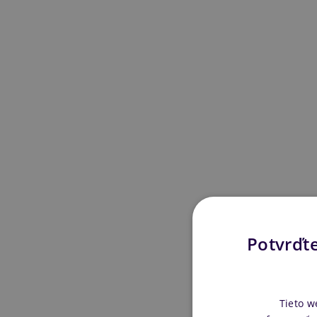
Potvrďte
Tieto w