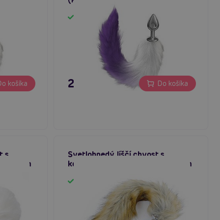
Skladom
27,80 €
o košíka
Do košíka
t s
Svetlohnedý líščí chvost s
om 45 cm
kovovým análnym kolíkom 45 cm
Skladom