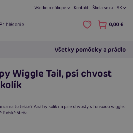
Všetko o nákupe
Kontakt
Škola sexu
SK
Prihlásenie
0,00 €
Všetky pomôcky a prádlo
 Wiggle Tail, psí chvost
 kolík
 sa na to tešíte? Análny kolík na psie chvosty s funkciou wiggle.
é ľudské šteňa.