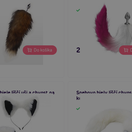
m
Skladom
 €
27,80 €
Do košíka
D
iele líščí uši a chvost na
Snehovo biely líščí chvos
Tailz White Fox Set
kovovým análnym kolík
m
Skladom