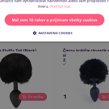
 umožniť nám vyhodnocovať návštevnosť alebo vám prispôsobiť 
Príručka p
mieru.
Prečítať viac
Mal som 18 rokov a prijímam všetky cookies
NASTAVENIE COOKIES
 Fluffy Tail (Black),
Čierny králičie chvostík 
lík so zajačím
silikónovom análnom kolí
kom
2,7 cm
m
Skladom
 €
11,80 €
Do košíka
D