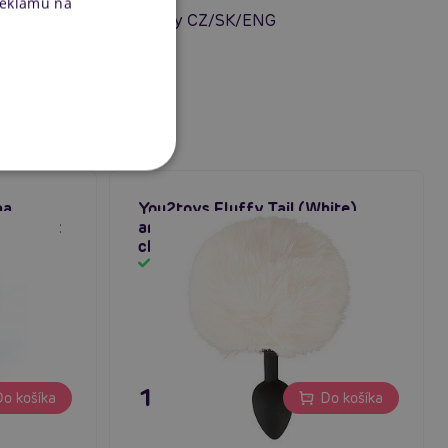
reklamu na
re silikónové dilda/kolíky CZ/SK/ENG
na
You2toys Fluffy Tail (White),
ku, 6,5 x
análny kolík so zajačím
chvostíkom
Skladom
13,96 €
o košíka
Do košíka