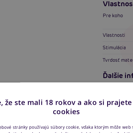
Vlastnos
Pre koho
Vlastnosti
Stimulácia
Tvrdosť mate
Ďalšie i
Náš kód
EAN
, že ste mali 18 rokov a ako si prajete
cookies
Výrobca
Ke staže
ebové stránky používajú súbory cookie, vďaka ktorým môže web