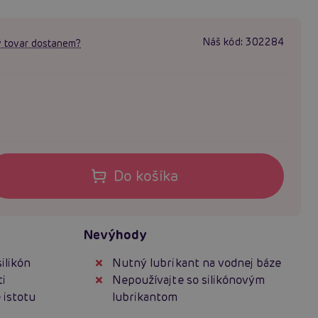
Náš kód:
302284
 tovar dostanem?
Do košíka
Nevýhody
ilikón
Nutný lubrikant na vodnej báze
ti
Nepoužívajte so silikónovým
 istotu
lubrikantom