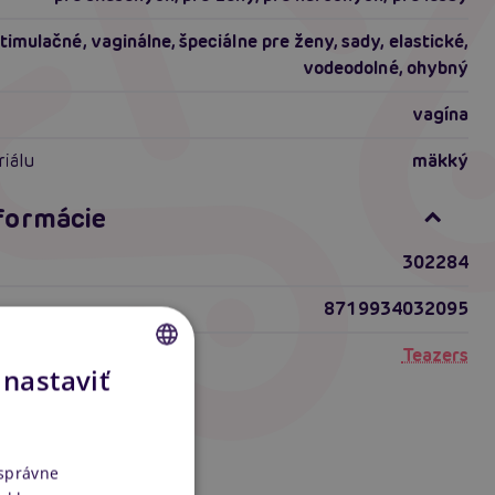
stimulačné
,
vaginálne
,
špeciálne pre ženy
,
sady
,
elastické
,
vodeodolné
,
ohybný
vagína
riálu
mäkký
nformácie
302284
8719934032095
Teazers
 nastaviť
CZECH
SLOVAK
ENGLISH
 správne