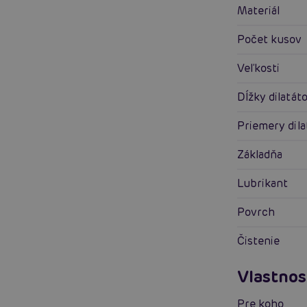
Materiál
Počet kusov
Veľkosti
Dĺžky dilatát
Priemery dil
Základňa
Lubrikant
Povrch
Čistenie
Vlastnos
Pre koho