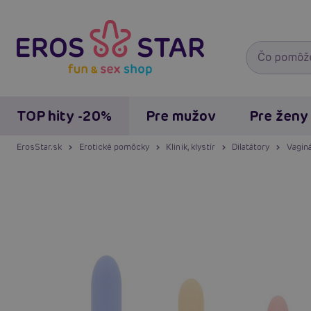
TOP hity -20%
Pre mužov
Pre ženy
ErosStar.sk
Erotické pomôcky
Klinik, klystír
Dilatátory
Vaginá