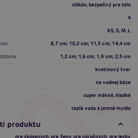
silikón, bezpečný pre telo
4
XS, S, M, L
orov
8,7 cm; 10,2 cm; 11,5 cm; 14,4 cm
atátorov
1,2 cm; 1,6 cm; 1,9 cm; 2,5 cm
kvetinový tvar
na vodnej báze
super mäkké, hladké
teplá voda a jemné mydlo
ti produktu
pre skúsených
,
pre ženy
,
pre náročných
,
pre lesby