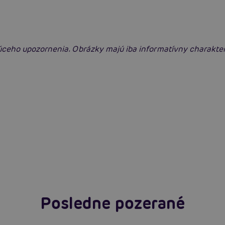
úceho upozornenia. Obrázky majú iba informatívny charakte
Swingers párty po prvýkrát: erotický raj
plný extázy? Sprievodca, ktorý vám otvorí
dvere!
Čítať viacej
Posledne pozerané