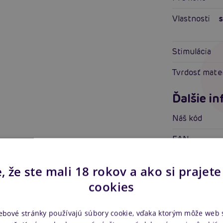
Vlastnosti
Stimulácia
Tvrdosť mate
Ďalšie i
Náš kód
EAN
Výrobca
, že ste mali 18 rokov a ako si prajete
cookies
ebové stránky používajú súbory cookie, vďaka ktorým môže web