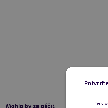
Potvrďte
Tieto w
Mohlo by sa páčiť