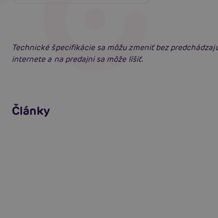
Technické špecifikácie sa môžu zmeniť bez predchádzaj
internete a na predajni sa môže líšiť.
Erotická inteligencia: Príručka Sexiómov
Články
Čítať viacej