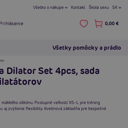
Všetko o nákupe
Kontakt
Škola sexu
SK
Prihlásenie
0,00 €
Všetky pomôcky a prádlo
rov
a Dilator Set 4pcs, sada
ilatátorov
 mäkkého silikónu. Postupné veľkosti XS–L pre tréning
 aj zvýšenie flexibility. Kvetinová základňa pre bezpečné