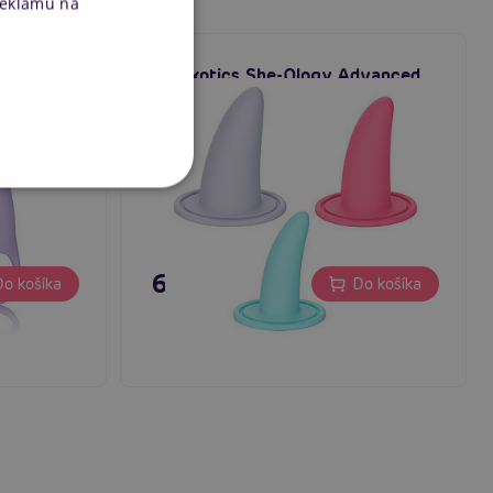
reklamu na
LE (Set
CalExotics She-Ology Advanced
Wearable Dilator Set
Skladom
63,80 €
o košíka
Do košíka