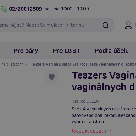
02/20812509
po - pia
10:00 - 19:00
Pre páry
Pre LGBT
Podľa účelu
lne dilatátory
Teazers Vagina Dilator Set 4pcs, sada vaginálnych dilatáto
Teazers Vagin
vaginálnych d
Náš kód:
302284
Sada 4 vaginálnych dilatátorov z
panvového dna, rekonvalescenciu
vybratie a istotu.
Ďalšie informácie