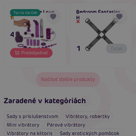
Sada Surprise Love
Bedroom Fantasies
Tip na darček
Toy
Hogtie, bondage kríž
Skladom do týždňa
Dočasne vypredané
43,80 €
11,80 €
Detail
Predobjednať
Načítať ďalšie produkty
Zaradené v kategóriách
Sady s príslušenstvom
Vibrátory, robertky
Mini vibrátory
Párové vibrátory
Vibrátory na klitoris
Sady erotických pomôcok