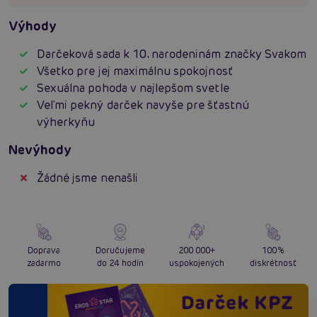
Výhody
Darčeková sada k 10. narodeninám značky Svakom
Všetko pre jej maximálnu spokojnosť
Sexuálna pohoda v najlepšom svetle
Veľmi pekný darček navyše pre šťastnú
výherkyňu
Nevýhody
Žádné jsme nenašli
Doprava
Doručujeme
200 000+
100%
zadarmo
do 24 hodín
uspokojených
diskrétnosť