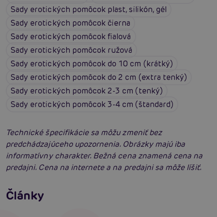
Sady erotických pomôcok plast, silikón, gél
Sady erotických pomôcok čierna
Sady erotických pomôcok fialová
Sady erotických pomôcok ružová
Sady erotických pomôcok do 10 cm (krátký)
Sady erotických pomôcok do 2 cm (extra tenký)
Sady erotických pomôcok 2-3 cm (tenký)
Sady erotických pomôcok 3-4 cm (štandard)
Technické špecifikácie sa môžu zmeniť bez
predchádzajúceho upozornenia. Obrázky majú iba
informatívny charakter. Bežná cena znamená cena na
predajni. Cena na internete a na predajni sa môže líšiť.
Ako na BDSM: Začíname tvrdé hrátky pre
dospelých
Ako na bondage? Zväzovanie tela alebo čo je
Články
bondáž
Čítať viacej
Čítať viacej