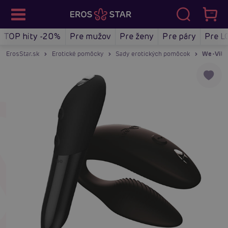
TOP hity -20%
Pre mužov
Pre ženy
Pre páry
Pre L
ErosStar.sk
Erotické pomôcky
Sady erotických pomôcok
We-Vibe 