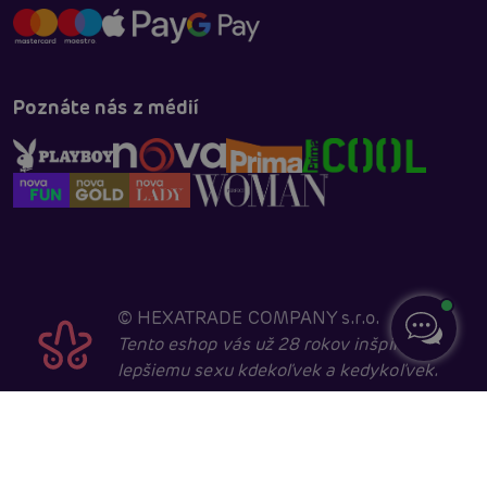
Poznáte nás z médií
©
HEXATRADE COMPANY s.r.o.
Tento eshop vás už 28 rokov inšpiruje k
lepšiemu sexu kdekoľvek a kedykoľvek.
Navštevovať ho môžu iba entity starší ako 18 rokov,
kvôli sexuálnej a erotické tematike. Core developed in
cooperation with
404.cz