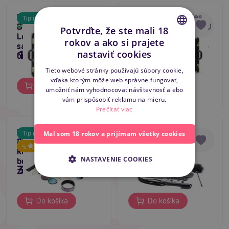
Bedroom Fantasies
Bedroom Fantasies
Tip na darček
Bondage Suitcase PU
Bondage Suitcase PU
Skladom
Skladom
Potvrďte, že ste mali 18
Leather (11 kusov),
Leather (13 kusov),
rokov a ako si prajete
sada pre pokročilých
sada pre pokročilých
CZECH
159,80 €
159,80 €
nastaviť cookies
bdsm
bdsm
SLOVAK
Tieto webové stránky používajú súbory cookie,
vďaka ktorým môže web správne fungovať,
ENGLISH
Do košíka
Do košíka
umožniť nám vyhodnocovať návštevnosť alebo
vám prispôsobiť reklamu na mieru.
Prečítať viac
Liebe Seele Vivid Niji
Blaze Ultimate
Tip na darček
Mal som 18 rokov a prijímam všetky cookies
Rainbow Kit (8
Bondage Set (10
Skladom
Skladom
5
kusov), japonská
hračiek), sexy sada
NASTAVENIE COOKIES
bdsm súprava pre
pre začiatočníkov
39,80 €
55,80 €
začiatočníkov
Do košíka
Do košíka