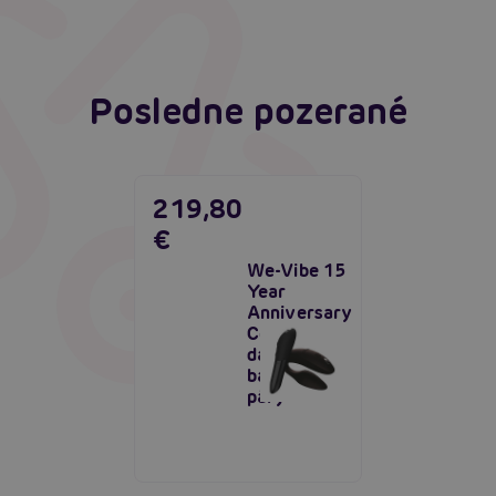
Posledne pozerané
219,80
€
We-Vibe 15
Year
Anniversary
Collection,
darčekový
balíček pre
páry