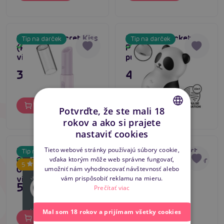
Satisfyer Secret Kiss
Satisfyer Pocket
Tip na darček
Tip na darček
(Rose), pulzný
Panda (White),
Skladom
Skladom
vibrátor na klitoris
pulzátor klitorisu
39,80 €
43,80 €
Do košíka
Do košíka
Potvrďte, že ste mali 18
rokov a ako si prajete
CZECH
nastaviť cookies
SLOVAK
Satisfyer Pro 2
Pretty Love Smart
Tieto webové stránky používajú súbory cookie,
Tip na darček
Generation 3 (Dark
OTIS sacie stimulátor
vďaka ktorým môže web správne fungovať,
Skladom
Skladom
ENGLISH
5
Grey), Liquid Air
klitorisu
umožniť nám vyhodnocovať návštevnosť alebo
vibrátor
vám prispôsobiť reklamu na mieru.
55,80 €
59,80 €
Prečítať viac
Mal som 18 rokov a prijímam všetky cookies
Do košíka
Do košíka