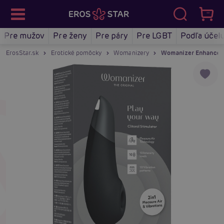
Pre mužov
Pre ženy
Pre páry
Pre LGBT
Podľa účel
ErosStar.sk
Erotické pomôcky
Womanizery
Womanizer Enhance (Bl