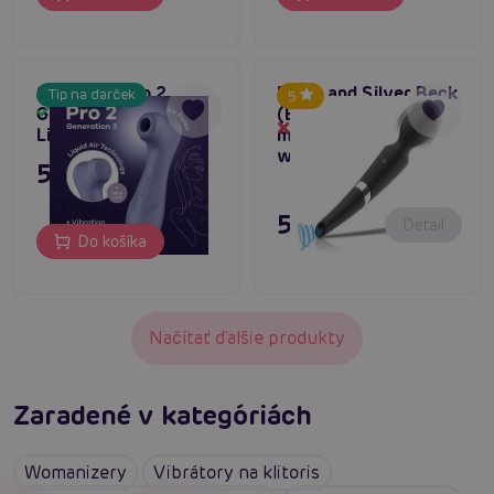
Satisfyer Pro 2
Black and Silver Beck
Tip na darček
5
Generation 3 (Lilac),
(Black), dvojitá
Skladom
Dočasne vypredané
Liquid Air vibrátor
masážna hlava a
womanizer
55,80 €
51,80 €
Detail
Do košíka
Načítať ďalšie produkty
Zaradené v kategóriách
Womanizery
Vibrátory na klitoris