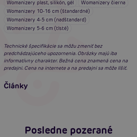
Womanizery plast, silikón, gél
Womanizery čierna
Womanizery 10-16 cm (štandardné)
Womanizery 4-5 cm (nadštandard)
Womanizery 5-6 cm (tlsté)
Technické špecifikácie sa môžu zmeniť bez
predchádzajúceho upozornenia. Obrázky majú iba
informatívny charakter. Bežná cena znamená cena na
predajni. Cena na internete a na predajni sa môže líšiť.
Satisfyer Pro G-Spot Rabbit: Neuveriteľné
výsledky?
Články
Ako vybrať ten správny womanizer?
Čítať viacej
Čítať viacej
Posledne pozerané