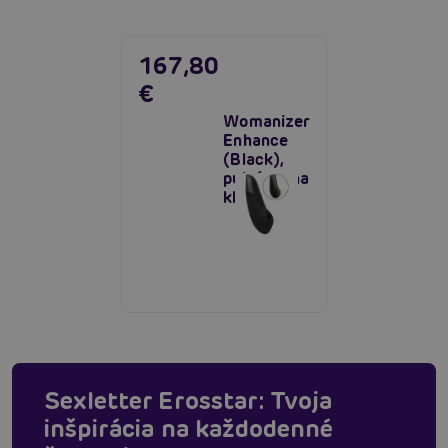
167,80
€
Womanizer
Enhance
(Black),
pulzátor na
klitoris
Sexletter Erosstar: Tvoja
inšpirácia na každodenné