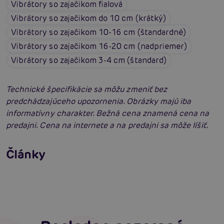
Vibrátory so zajačikom fialová
Vibrátory so zajačikom do 10 cm (krátký)
Vibrátory so zajačikom 10-16 cm (štandardné)
Vibrátory so zajačikom 16-20 cm (nadpriemer)
Vibrátory so zajačikom 3-4 cm (štandard)
Technické špecifikácie sa môžu zmeniť bez
predchádzajúceho upozornenia. Obrázky majú iba
informatívny charakter. Bežná cena znamená cena na
predajni. Cena na internete a na predajni sa môže líšiť.
Satisfyer Pro G-Spot Rabbit: Neuveriteľné
výsledky?
Vyberáme vibrátor: Ako vybrať najlepší
Články
vibrátor?
Čítať viacej
Čítať viacej