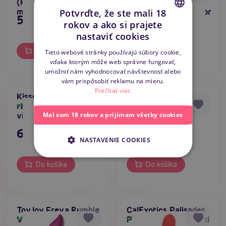
(Purple),
(Dark Purple),
multifunkčný vibrátor
multifunkčný vibrátor
Potvrďte, že ste mali 18
51,80 €
51,80 €
rokov a ako si prajete
CZECH
nastaviť cookies
SLOVAK
Do košíka
Do košíka
Tieto webové stránky používajú súbory cookie,
vďaka ktorým môže web správne fungovať,
ENGLISH
umožniť nám vyhodnocovať návštevnosť alebo
vám prispôsobiť reklamu na mieru.
Prečítať viac
Kissen Fury (Blue),
Kissen Raider
rabbit vaginálny
(Green), rabbit
Skladom
Skladom
vibrátor
vaginálny vibrátor
Mal som 18 rokov a prijímam všetky cookies
63,80 €
67,80 €
NASTAVENIE COOKIES
Do košíka
Do košíka
ToyJoy Freya Rumble
CalExotics Palisades
Vibrator, králičí
Passion (Red), hrejúci
Skladom
Skladom