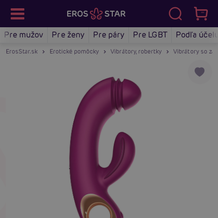
Pre mužov
Pre ženy
Pre páry
Pre LGBT
Podľa účel
ErosStar.sk
Erotické pomôcky
Vibrátory, robertky
Vibrátory so za