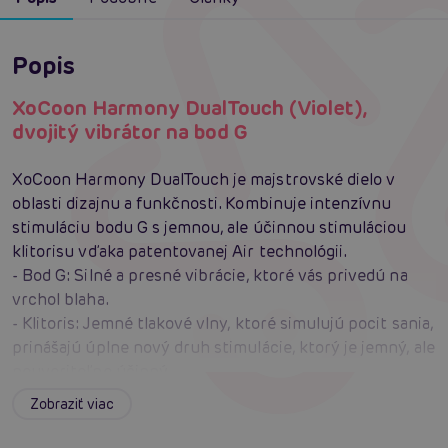
Popis
XoCoon Harmony DualTouch (Violet),
dvojitý vibrátor na bod G
XoCoon Harmony DualTouch je majstrovské dielo v
oblasti dizajnu a funkčnosti. Kombinuje intenzívnu
stimuláciu bodu G s jemnou, ale účinnou stimuláciou
klitorisu vďaka patentovanej Air technológii.
- Bod G: Silné a presné vibrácie, ktoré vás privedú na
vrchol blaha.
- Klitoris: Jemné tlakové vlny, ktoré simulujú pocit sania,
prinášajú úplne nový druh stimulácie, ktorý je jemný, ale
neuveriteľne účinný.
Zabudnite na obyčajné vibrátory. Harmony DualTouch
Zobraziť viac
využíva Air technológiu, ktorá vytvára tlakové vlny
okolo klitorisu. Tento pocit je tak realistický a príjemný,