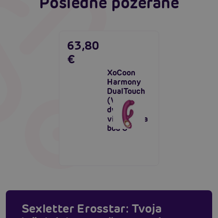
Posledne pozerané
63,80
€
XoCoon
Harmony
DualTouch
(Violet),
dvojitý
vibrátor na
bod G
Sexletter Erosstar: Tvoja