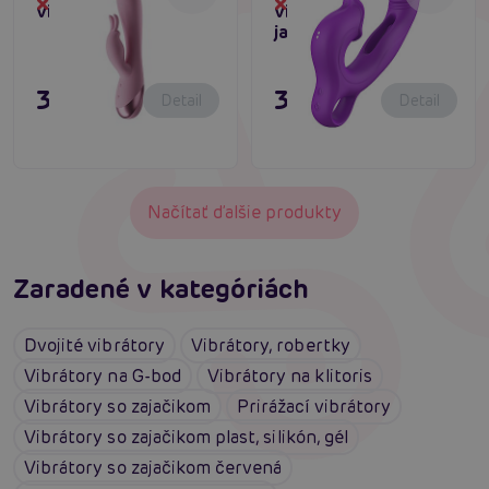
Dočasne vypredané
Dočasne vypredané
vibrátor
vibrátor na g-bod s
jazýčkom
39,80 €
31,80 €
Detail
Detail
Načítať ďalšie produkty
Zaradené v kategóriách
Dvojité vibrátory
Vibrátory, robertky
Vibrátory na G-bod
Vibrátory na klitoris
Vibrátory so zajačikom
Prirážací vibrátory
Vibrátory so zajačikom plast, silikón, gél
Vibrátory so zajačikom červená