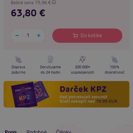
Bežná cena 75,96 €
63,80 €
Do košíka
Doprava
Doručujeme
200 000+
100%
zadarmo
do 24 hodín
uspokojených
diskrétnosť
Popis
Podobné
Články