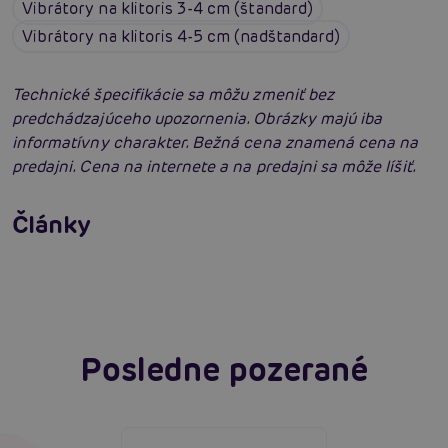
Vibrátory na klitoris 3-4 cm (štandard)
Vibrátory na klitoris 4-5 cm (nadštandard)
Technické špecifikácie sa môžu zmeniť bez
predchádzajúceho upozornenia. Obrázky majú iba
informatívny charakter. Bežná cena znamená cena na
predajni. Cena na internete a na predajni sa môže líšiť.
Satisfyer Pro G-Spot Rabbit: Neuveriteľné
výsledky?
Vyberáme vibrátor: Ako vybrať najlepší
Články
vibrátor?
Čítať viacej
Čítať viacej
Posledne pozerané