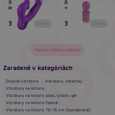
Dočasne vypredané
Dočasne vypredané
vibrátor na g-bod s
cestovný masážny
jazýčkom
vibrátor
31,80 €
31,80 €
Detail
Detail
Načítať ďalšie produkty
Zaradené v kategóriách
Dvojité vibrátory
Vibrátory, robertky
Vibrátory na klitoris
Vibrátory na klitoris plast, silikón, gél
Vibrátory na klitoris fialová
Vibrátory na klitoris 10-16 cm (štandardné)