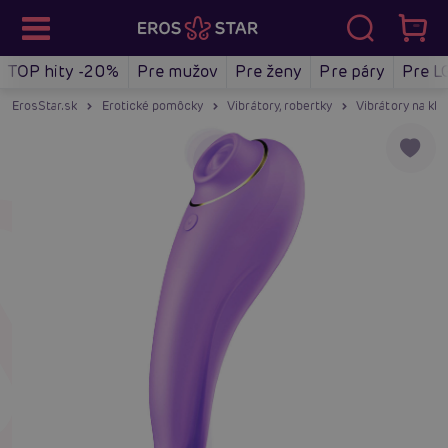
TOP hity -20%
Pre mužov
Pre ženy
Pre páry
Pre L
ErosStar.sk
Erotické pomôcky
Vibrátory, robertky
Vibrátory na klit