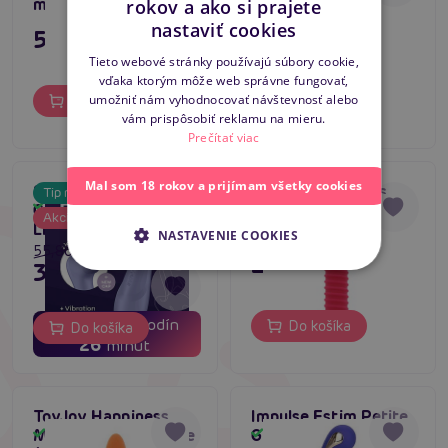
masážny vibrátor
masážny vibrátor
rokov a ako si prajete
CZECH
nastaviť cookies
51,80 €
51,80 €
SLOVAK
Tieto webové stránky používajú súbory cookie,
vďaka ktorým môže web správne fungovať,
ENGLISH
umožniť nám vyhodnocovať návštevnosť alebo
Do košíka
Do košíka
vám prispôsobiť reklamu na mieru.
Prečítať viac
Mal som 18 rokov a prijímam všetky cookies
Satisfyer Pro 2
ToyJoy Happiness
Tip na darček
5
Skladom
Generation 3 (Lilac),
Screw Me Higher
Skladom
-29
%
Akcia
Liquid Air vibrátor
Vibe (Red)
NASTAVENIE COOKIES
55,80 €
27,80 €
39,84 €
02
05
dní
hodín
Do košíka
Do košíka
26
minút
ToyJoy Happiness
Impulse Estim Petite
Make Me Happy Vibe
G Wand (Blue)
Skladom
Skladom