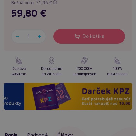
Bežná cena 71,96 €
59,80 €
Do košíka
Doprava
Doručujeme
200 000+
100%
zadarmo
do 24 hodín
uspokojených
diskrétnosť
Popis
Podobné
Články