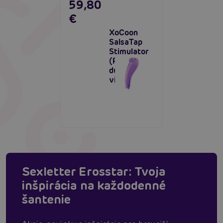
59,80
€
XoCoon
SalsaTap
Stimulator
(Purple),
duo
vibrátor
Sexletter Erosstar: Tvoja
inšpirácia na každodenné
šantenie