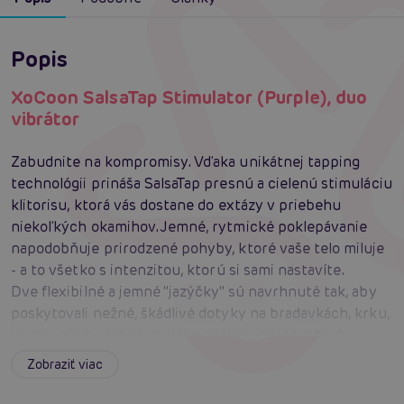
Popis
XoCoon SalsaTap Stimulator (Purple), duo
vibrátor
Zabudnite na kompromisy. Vďaka unikátnej tapping
technológii prináša SalsaTap presnú a cielenú stimuláciu
klitorisu, ktorá vás dostane do extázy v priebehu
niekoľkých okamihov. Jemné, rytmické poklepávanie
napodobňuje prirodzené pohyby, ktoré vaše telo miluje
- a to všetko s intenzitou, ktorú si sami nastavíte.
Dve flexibilné a jemné "jazýčky" sú navrhnuté tak, aby
poskytovali nežné, škádlivé dotyky na bradavkách, krku,
vnútorných stehnách alebo akékoľvek iné citlivé
oblasti. Či už sa rozhodnete pre sólo hru, alebo zapojíte
Zobraziť viac
partnera, tieto jazýčky pridajú do vašich intímnych
chvíľ nový rozmer.