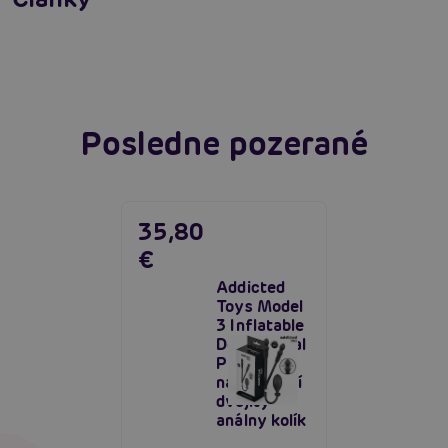
Erotická inteligencia: Príručka Sexiómov
Čítať viacej
Čítať viacej
Posledne pozerané
35,80
€
Addicted
Toys Model
3 Inflatable
Double Anal
Plug,
nafukovací
dvojitý
análny kolík