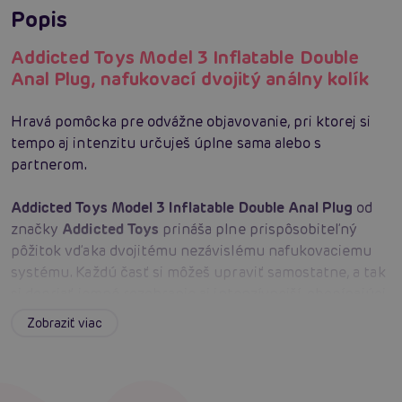
Popis
Addicted Toys Model 3 Inflatable Double
Anal Plug, nafukovací dvojitý análny kolík
Hravá pomôcka pre odvážne objavovanie, pri ktorej si
tempo aj intenzitu určuješ úplne sama alebo s
partnerom.
Addicted Toys Model 3 Inflatable Double Anal Plug
od
značky
Addicted Toys
prináša plne prispôsobiteľný
pôžitok vďaka dvojitému nezávislému nafukovaciemu
systému. Každú časť si môžeš upraviť samostatne, a tak
si dopriať jemné rozohranie aj intenzívnejší, obopínajúci
tlak presne podľa svojich predstáv. Super mäkký a
Zobraziť viac
flexibilný silikón je príjemný na dotyk, pohodlný pri
zavádzaní a zároveň odolný pri pravidelnom používaní.
Ergonomický tvar sa prirodzene prispôsobuje anatómii,
podporuje komfort a cielene stimuluje P-bod pri každom