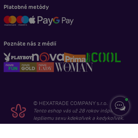
Platobné metódy
Poznáte nás z médií
©
HEXATRADE COMPANY s.r.o.
Tento eshop vás už 28 rokov inšpiruje k
lepšiemu sexu kdekoľvek a kedykoľvek.
Navštevovať ho môžu iba entity starší ako 18 rokov,