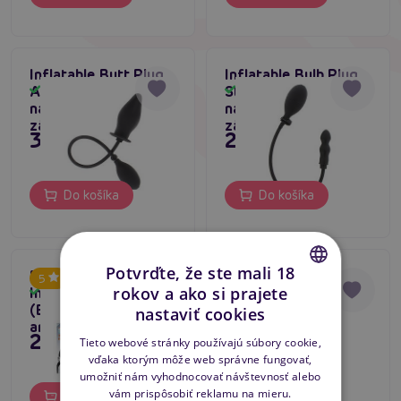
Inflatable Butt Plug
Inflatable Bulb Plug
Advanced (Black),
Starter (Black),
Skladom
Skladom
nafukovacia análna
nafukovacia análna
zástrčka
zástrčka
31,80 €
23,80 €
Do košíka
Do košíka
Potvrďte, že ste mali 18
NMC Strafe
Inflatable Dong
5
5
rokov a ako si prajete
Inflatable Plug 3
Advanced (Black),
Skladom
Skladom
CZECH
(Black), nafukovací
nafukovacia análna
nastaviť cookies
análny kolík
zástrčka
SLOVAK
27,80 €
35,80 €
Tieto webové stránky používajú súbory cookie,
vďaka ktorým môže web správne fungovať,
ENGLISH
umožniť nám vyhodnocovať návštevnosť alebo
vám prispôsobiť reklamu na mieru.
Do košíka
Do košíka