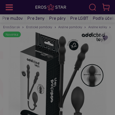
Pre mužov
Pre ženy
Pre páry
Pre LGBT
Podľa účel
ErosStar.sk
Erotické pomôcky
Análne pomôcky
Análne kolíky
A
Novinka