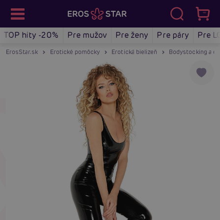
TOP hity -20%
Pre mužov
Pre ženy
Pre páry
Pre L
ErosStar.sk
Erotické pomôcky
Erotická bielizeň
Bodystocking a ov