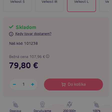
Veľkosť:
S
Veľkosť:
M
Veľkosť:
L
Veľk
Skladom
Kedy tovar dostanem?
Náš kód:
101238
Bežná cena 107,96 €
79,80 €
Do košíka
Doprava
Doručujeme
200 000+
100%