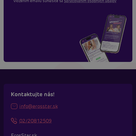
Vložením emailu súhlasíte sa
spracovaním osobných údajov
Kontaktujte nás!
info@erosstar.sk
02/20812509
ErosStar.sk