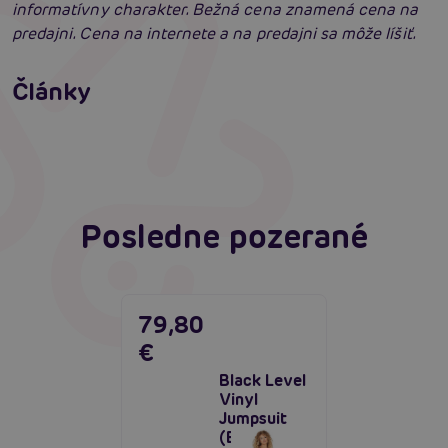
informatívny charakter. Bežná cena znamená cena na
predajni. Cena na internete a na predajni sa môže líšiť.
Erotické oblečenie: 100-krát iné a vždy
neodolateľne sexy
Články
Erotická inteligencia: Príručka Sexiómov
Čítať viacej
Čítať viacej
Posledne pozerané
79,80
€
Black Level
Vinyl
Jumpsuit
(Black),