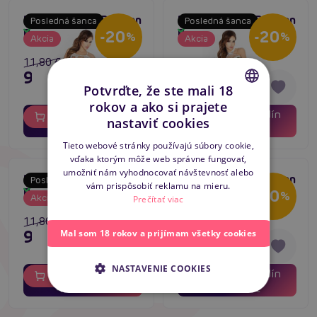
Bodystocking Passion
Bodystocking Passion
Posledná šanca
Posledná šanca
Skladom
Skladom
BS024 biely
BS022 biely
-20
-20
%
%
Akcia
Akcia
11,80 €
11,80 €
9,44 €
9,44 €
Potvrďte, že ste mali 18
rokov a ako si prajete
01
11
01
11
CZECH
dní
hodín
dní
hodín
Do košíka
Do košíka
nastaviť cookies
47
47
minút
minút
SLOVAK
Tieto webové stránky používajú súbory cookie,
vďaka ktorým môže web správne fungovať,
ENGLISH
umožniť nám vyhodnocovať návštevnosť alebo
Bodystocking Passion
Bodystocking Passion
Posledná šanca
Posledná šanca
vám prispôsobiť reklamu na mieru.
Skladom
Skladom
BS021 biely
BS020 biely
-20
-20
%
%
Akcia
Akcia
Prečítať viac
11,80 €
11,80 €
9,44 €
9,44 €
Mal som 18 rokov a prijímam všetky cookies
NASTAVENIE COOKIES
01
11
01
11
dní
hodín
dní
hodín
Do košíka
Do košíka
47
47
minút
minút