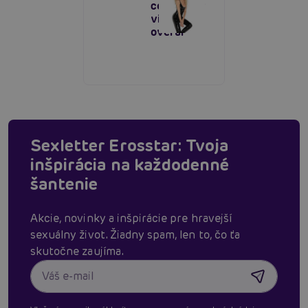
celotelový
vinylový
overal
Sexletter Erosstar: Tvoja
inšpirácia na každodenné
šantenie
Akcie, novinky a inšpirácie pre hravejší
sexuálny život. Žiadny spam, len to, čo ťa
skutočne zaujíma.