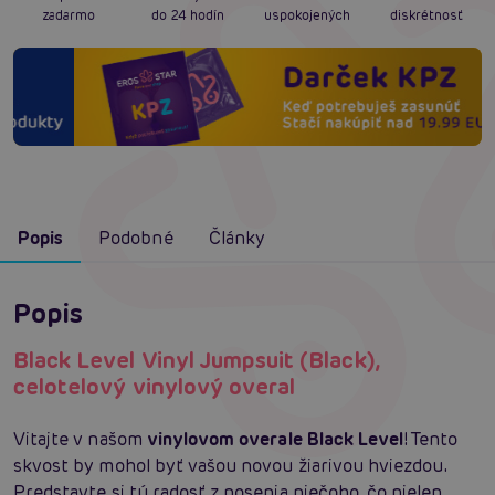
zadarmo
do 24 hodín
uspokojených
diskrétnosť
Popis
Podobné
Články
Popis
Black Level Vinyl Jumpsuit (Black),
celotelový vinylový overal
Vitajte v našom
vinylovom overale Black Level
! Tento
skvost by mohol byť vašou novou žiarivou hviezdou.
Predstavte si tú radosť z nosenia niečoho, čo nielen