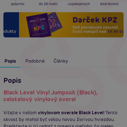
zadarmo
do 24 hodín
uspokojených
diskrétnosť
Popis
Podobné
Články
Popis
Black Level Vinyl Jumpsuit (Black),
celotelový vinylový overal
Vitajte v našom
vinylovom overale Black Level
! Tento
skvost by mohol byť vašou novou žiarivou hviezdou.
Predstavte si tú radosť z nosenia niečoho, čo nielen