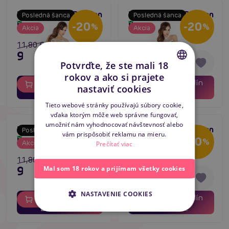
Bodystocking Passion
Bodystocking Passion
Posledná šanca
Posledná šanca
Skladom
Skladom
BS024 biely
BS022 biely
-20
-20
%
%
Akcia
Akcia
11,80 €
11,80 €
9,44 €
9,44 €
Potvrďte, že ste mali 18
rokov a ako si prajete
01
09
01
09
CZECH
dní
hodín
dní
hodín
Do košíka
Do košíka
nastaviť cookies
20
20
minút
minút
SLOVAK
Tieto webové stránky používajú súbory cookie,
vďaka ktorým môže web správne fungovať,
ENGLISH
umožniť nám vyhodnocovať návštevnosť alebo
Bodystocking Passion
Bodystocking Passion
Posledná šanca
Posledná šanca
vám prispôsobiť reklamu na mieru.
Skladom
Skladom
BS021 biely
BS020 biely
-20
-20
%
%
Akcia
Akcia
Prečítať viac
11,80 €
11,80 €
9,44 €
9,44 €
Mal som 18 rokov a prijímam všetky cookies
NASTAVENIE COOKIES
01
09
01
09
dní
hodín
dní
hodín
Do košíka
Do košíka
20
20
minút
minút