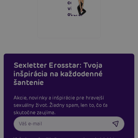
celotelový
vinylový
overal
Sexletter Erosstar: Tvoja
inšpirácia na každodenné
šantenie
Akcie, novinky a inšpirácie pre hravejší
sexuálny život. Žiadny spam, len to, čo ťa
skutočne zaujíma.