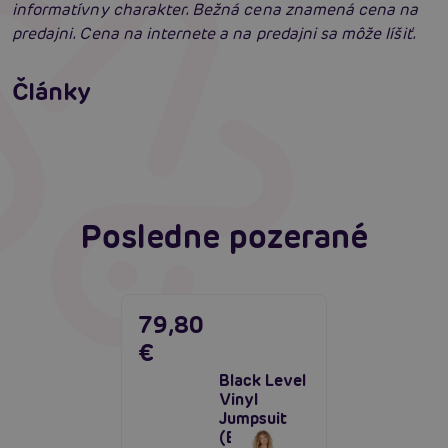
informatívny charakter. Bežná cena znamená cena na
predajni. Cena na internete a na predajni sa môže líšiť.
Erotické oblečenie: 100-krát iné a vždy
neodolateľne sexy
Články
Erotická inteligencia: Príručka Sexiómov
Čítať viacej
Čítať viacej
Posledne pozerané
79,80
€
Black Level
Vinyl
Jumpsuit
(Black),