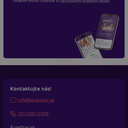
Vložením emailu súhlasíte sa
spracovaním osobných údajov
Kontaktujte nás!
info@erosstar.sk
02/20812509
ErosStar.sk