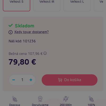
Veľkosť:
S
Veľkosť:
M
Veľkosť:
L
Veľk
Skladom
Kedy tovar dostanem?
Náš kód:
101236
Bežná cena 107,96 €
79,80 €
Do košíka
Doprava
Doručujeme
200 000+
100%