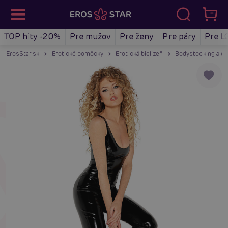
TOP hity -20%
Pre mužov
Pre ženy
Pre páry
Pre L
ErosStar.sk
Erotické pomôcky
Erotická bielizeň
Bodystocking a ov