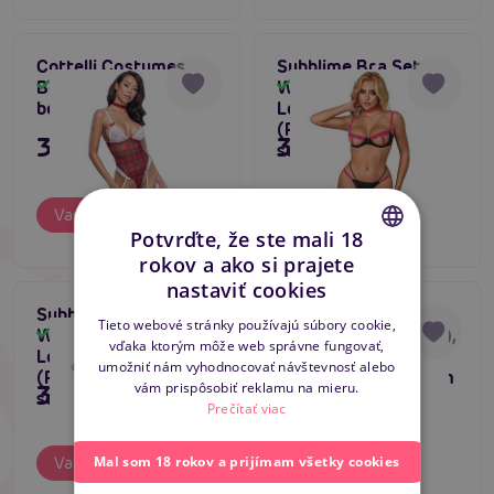
Cottelli Costumes
Subblime Bra Set
Body Plaid, kostým
With Necklace And
Skladom
Skladom
body s podväzkami
Leg Details
(Fluorescent Pink),
35,80 €
35,80 €
sexi súprava prádla
Varianty
Varianty
Potvrďte, že ste mali 18
rokov a ako si prajete
CZECH
nastaviť cookies
SLOVAK
Subblime Bra Set
Cottelli TAKE ME
Tieto webové stránky používajú súbory cookie,
With Necklace And
Lingerie Set (Purple),
Skladom
Skladom
vďaka ktorým môže web správne fungovať,
ENGLISH
Leg Details
súprava s
umožniť nám vyhodnocovať návštevnosť alebo
(Fluorescent Green),
podväzkovým pásom
vám prispôsobiť reklamu na mieru.
35,80 €
43,80 €
sexi súprava prádla
Prečítať viac
Mal som 18 rokov a prijímam všetky cookies
Varianty
Varianty