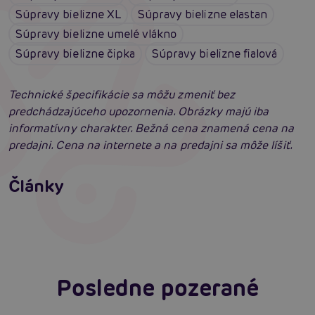
Súpravy bielizne XL
Súpravy bielizne elastan
Súpravy bielizne umelé vlákno
Súpravy bielizne čipka
Súpravy bielizne fialová
Technické špecifikácie sa môžu zmeniť bez
predchádzajúceho upozornenia. Obrázky majú iba
informatívny charakter. Bežná cena znamená cena na
predajni. Cena na internete a na predajni sa môže líšiť.
Erotické oblečenie: 100-krát iné a vždy
neodolateľne sexy
Články
Erotická inteligencia: Príručka Sexiómov
Čítať viacej
Čítať viacej
Posledne pozerané