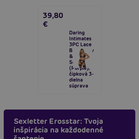
39,80
€
Daring
Intimates
3PC Lace
Bra, Panty
& Garter
Set
(Purple),
čipková 3-
dielna
súprava
Sexletter Erosstar: Tvoja
inšpirácia na každodenné
šantenie