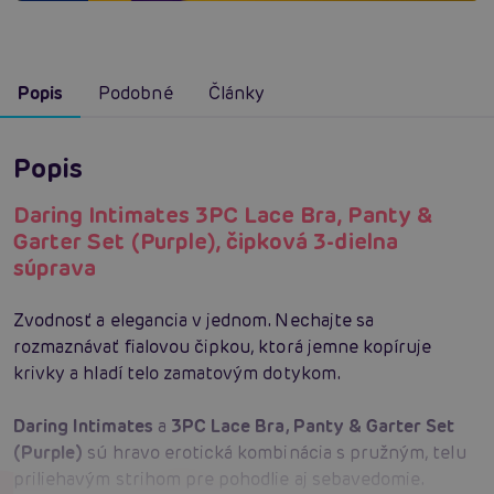
Popis
Podobné
Články
Popis
Daring Intimates 3PC Lace Bra, Panty &
Garter Set (Purple), čipková 3-dielna
súprava
Zvodnosť a elegancia v jednom. Nechajte sa
rozmaznávať fialovou čipkou, ktorá jemne kopíruje
krivky a hladí telo zamatovým dotykom.
Daring Intimates
a
3PC Lace Bra, Panty & Garter Set
(Purple)
sú hravo erotická kombinácia s pružným, telu
priliehavým strihom pre pohodlie aj sebavedomie.