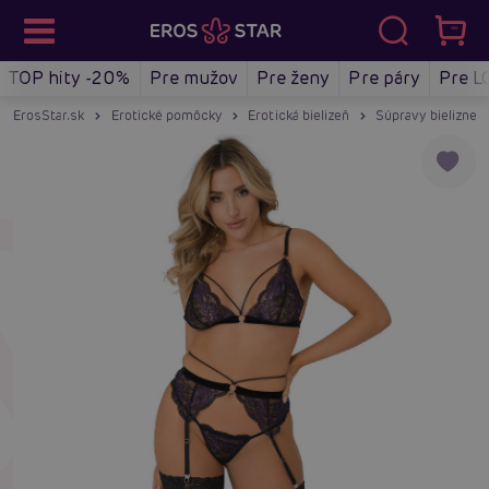
TOP hity -20%
Pre mužov
Pre ženy
Pre páry
Pre L
ErosStar.sk
Erotické pomôcky
Erotická bielizeň
Súpravy bielizne