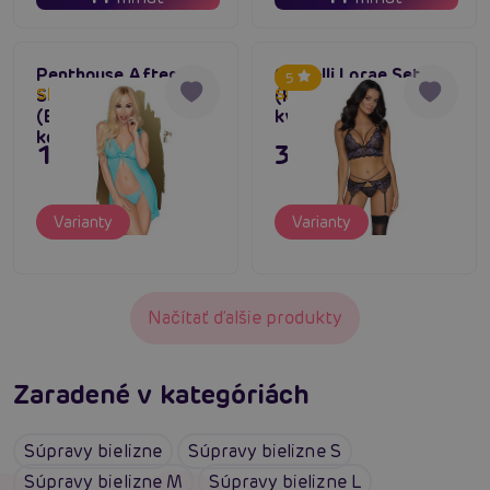
Penthouse After
Cottelli Lorae Set
5
Sunset Chemise
(Purple), súprava s
Skladom do týždňa
Skladom do týždňa
(Blue), zvodná
kvetinovou čipkou
košieľka a tangá
15,80 €
31,80 €
Varianty
Varianty
Načítať ďalšie produkty
Zaradené v kategóriách
Súpravy bielizne
Súpravy bielizne S
Súpravy bielizne M
Súpravy bielizne L