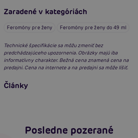
Zaradené v kategóriách
Feromóny pre ženy
Feromóny pre ženy do 49 ml
Technické špecifikácie sa môžu zmeniť bez
predchádzajúceho upozornenia. Obrázky majú iba
informatívny charakter. Bežná cena znamená cena na
predajni. Cena na internete a na predajni sa môže líšiť.
Ako na zlepšenie a podporu erekcie
Články
Erotická inteligencia: Príručka Sexiómov
Čítať viacej
Čítať viacej
Posledne pozerané