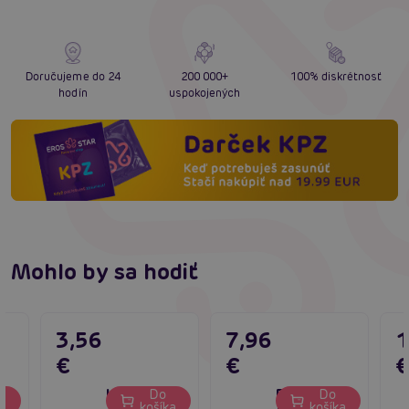
Doručujeme do 24
200 000+
100% diskrétnosť
hodín
uspokojených
Mohlo by sa hodiť
3,56
7,96
1
€
€
Lubrikačný
Parfum s
Do
Do
ka
košíka
košíka