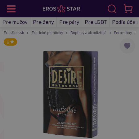
Pre mužov
Pre ženy
Pre páry
Pre LGBT
Podľa účel
ErosStar.sk
Erotické pomôcky
Doplnky a afrodiziaká
Feromóny
5