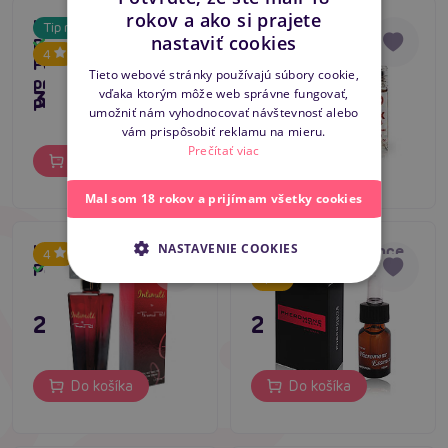
rokov a ako si prajete
Love & Desire
FX24 Sensual
Tip na darček
CZECH
5
nastaviť cookies
PREMIUM EDITION
Attractant for
Skladom
Skladom
4
SLOVAK
Femme 100ml
women 5 ml
Tieto webové stránky používajú súbory cookie,
prémiové feromony
35,80 €
9,96 €
vďaka ktorým môže web správne fungovať,
ENGLISH
pre ženy
umožniť nám vyhodnocovať návštevnosť alebo
vám prispôsobiť reklamu na mieru.
Prečítať viac
Do košíka
Do košíka
Mal som 18 rokov a prijímam všetky cookies
NASTAVENIE COOKIES
Intimite by Fernand
Pheromone Essence
Tip na darček
4
Peril Frau 50 ml
7,5 ml women
Skladom
Skladom
4
23,80 €
27,80 €
Do košíka
Do košíka