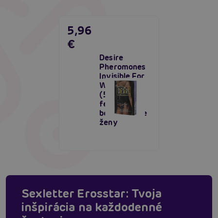
5,96
€
Desire
Pheromones
Invisible For
Women
(5ml),
feromóny
bez vône pre
ženy
Sexletter Erosstar: Tvoja
inšpirácia na každodenné