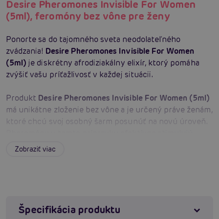
Desire Pheromones Invisible For Women
(5ml), feromóny bez vône pre ženy
Ponorte sa do tajomného sveta neodolateľného
zvádzania!
Desire Pheromones Invisible For Women
(5ml)
je diskrétny afrodiziakálny elixír, ktorý pomáha
zvýšiť vašu príťažlivosť v každej situácii.
Produkt
Desire Pheromones Invisible For Women (5ml)
má unikátne zloženie bez vône a je určený práve ženám,
ktoré chcú svoj osobný šarm posunúť na novú úroveň.
Pheromóny v tomto prípravku efektívne stimulujú
zmysly a prirodzene vyvolávajú záujem opačného
Zobraziť viac
pohlavia. Môžete ho použiť samostatne alebo v
kombinácii so svojím obľúbeným parfémom. Zlepšuje
sebavedomie, posilňuje vašu ženskosť a účinok je
potvrdený aj vedeckými štúdiami. Perfektný doplnok na
každé rande, spoločenskú udalosť či bežné chvíle, kedy
Špecifikácia produktu
potrebujete zažiariť.