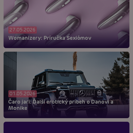
27.05.2026
Womanizery: Príručka Sexiómov
01.05.2026
Čaro jari: Ďalší erotický príbeh o Danovi a
Monike