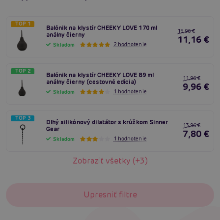
TOP 1
Balónik na klystír CHEEKY LOVE 170 ml
15,96 €
análny čierny
11,16 €
2 hodnotenie
Skladom
TOP 2
Balónik na klystír CHEEKY LOVE 89 ml
11,96 €
análny čierny (cestovné edícia)
9,96 €
1 hodnotenie
Skladom
TOP 3
Dlhý silikónový dilatátor s krúžkom Sinner
13,96 €
Gear
7,80 €
1 hodnotenie
Skladom
Zobraziť všetky (+3)
Upresniť filtre