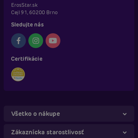
ErosStar.sk
Cejl 91, 60200 Brno
Sledujte nás
Certifikácie
Všetko o nákupe
Táňa - virtuálna asistentka
Online
Zákaznícka starostlivosť