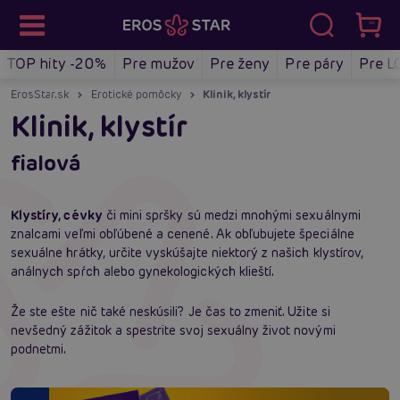
TOP hity -20%
Pre mužov
Pre ženy
Pre páry
Pre L
ErosStar.sk
Erotické pomôcky
Klinik, klystír
Klinik, klystír
fialová
Klystíry, cévky
či mini spršky sú medzi mnohými sexuálnymi
znalcami veľmi obľúbené a cenené. Ak obľubujete špeciálne
sexuálne hrátky, určite vyskúšajte niektorý z našich klystírov,
análnych spŕch alebo gynekologických klieští.
Že ste ešte nič také neskúsili? Je čas to zmeniť. Užite si
nevšedný zážitok a spestrite svoj sexuálny život novými
podnetmi.