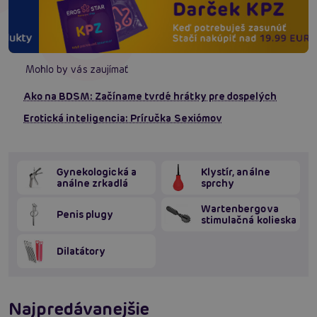
Mohlo by vás zaujímať
Ako na BDSM: Začíname tvrdé hrátky pre dospelých
Erotická inteligencia: Príručka Sexiómov
Gynekologická a
Klystír, análne
análne zrkadlá
sprchy
Wartenbergova
Penis plugy
stimulačná kolieska
Dilatátory
Najpredávanejšie