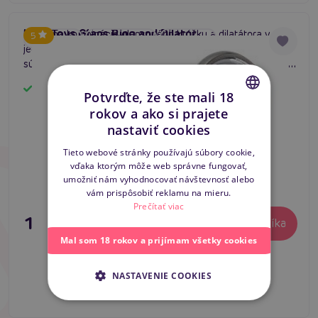
You2Toys Glans Ring and Dilator
Unikátna kombinácia glansového krúžku a dilatátora v
5
#penis kolík
#uretrálny plug
#steel plug
jednom produkte. Zažite intenzívne pocity z oboch funkcií
súčasne. Fialový krúžok obopne žaluď, strieborný dilatátor
sa jemne zasunie do močovej trubice.
Skladom
Potvrďte, že ste mali 18
rokov a ako si prajete
CZECH
nastaviť cookies
SLOVAK
Tieto webové stránky používajú súbory cookie,
vďaka ktorým môže web správne fungovať,
ENGLISH
umožniť nám vyhodnocovať návštevnosť alebo
vám prispôsobiť reklamu na mieru.
Prečítať viac
19,80 €
Do košíka
Mal som 18 rokov a prijímam všetky cookies
NASTAVENIE COOKIES