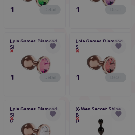
11,80 €
11,80 €
Detail
Detail
Lola Games Diamond
Lola Games Diamond
Shine Small (Quartz)
Shine Small (Ruby)
Dočasne vypredané
Dočasne vypredané
11,80 €
11,80 €
Detail
Detail
Lola Games Diamond
X-Men Secret Shine
Shine Small
Booty Call Gun
Dočasne vypredané
Dočasne vypredané
(Moonstone)
(Medium)