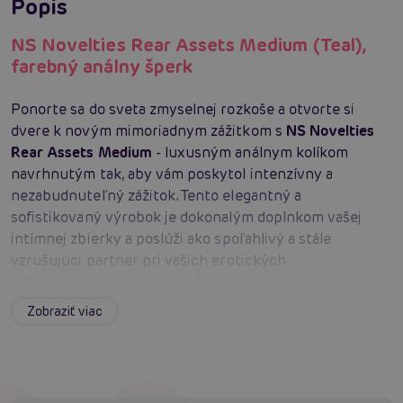
Popis
NS Novelties Rear Assets Medium (Teal),
farebný análny šperk
Ponorte sa do sveta zmyselnej rozkoše a otvorte si
dvere k novým mimoriadnym zážitkom s
NS Novelties
Rear Assets Medium
- luxusným análnym kolíkom
navrhnutým tak, aby vám poskytol intenzívny a
nezabudnuteľný zážitok. Tento elegantný a
sofistikovaný výrobok je dokonalým doplnkom vašej
intímnej zbierky a poslúži ako spoľahlivý a stále
vzrušujúci partner pri vašich erotických
dobrodružstvách. Kolík NS Novelties Rear Assets
Medium je vyrobený z prvotriedneho
kovu
a zdobí ho
Zobraziť viac
nádherný žiarivý šperk, ktorý mu dodáva na príťažlivosti
a zároveň zvyšuje vizuálne potešenie. Jeho jedinečný
tvar je navrhnutý tak, aby sa dokonale prispôsobil tvaru
vášho tela a poskytoval maximálne pohodlie pri nosení.