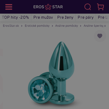
TOP hity -20%
Pre mužov
Pre ženy
Pre páry
Pre L
ErosStar.sk
Erotické pomôcky
Análne pomôcky
Análne šperky, oz