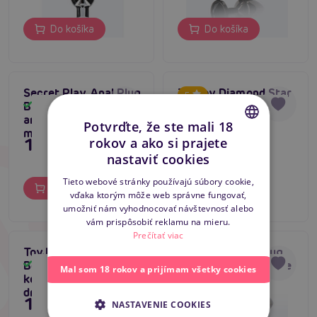
Do košíka
Do košíka
Secret Play Anal Plug
ToyJoy Diamond Star
5
Blue Small - kovový
Beads (Medium),
Skladom
Skladom
análny šperk s
análne korálky s
Potvrďte, že ste mali 18
modrým drahokamom
drahokamom
15,80 €
15,80 €
rokov a ako si prajete
CZECH
nastaviť cookies
SLOVAK
Tieto webové stránky používajú súbory cookie,
Do košíka
Do košíka
vďaka ktorým môže web správne fungovať,
ENGLISH
umožniť nám vyhodnocovať návštevnosť alebo
vám prispôsobiť reklamu na mieru.
Prečítať viac
ToyJoy Diamond Star
TABOOM Butt Plug
4.8
Beads (Large), análne
Diamond Jewel Large
Skladom
Skladom
Mal som 18 rokov a prijímam všetky cookies
korálky s
(Black)
drahokamom
17,96 €
15,80 €
NASTAVENIE COOKIES