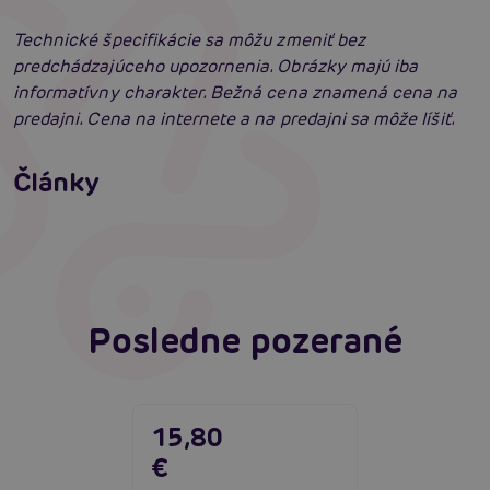
Technické špecifikácie sa môžu zmeniť bez
predchádzajúceho upozornenia. Obrázky majú iba
informatívny charakter. Bežná cena znamená cena na
predajni. Cena na internete a na predajni sa môže líšiť.
Príprava na análny sex: Tipy krok za krokom
Články
Erotická inteligencia: Príručka Sexiómov
Čítať viacej
Čítať viacej
Posledne pozerané
15,80
€