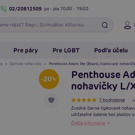
02/20812509
po - pia
10:00 - 19:00
Pre páry
Pre LGBT
Podľa účelu
ky
Dámske nohavičky
Penthouse Adore Me (Black), čipkované nohavič
Penthouse Ado
-20
%
nohavičky L/
1 hodnotenie
N
Zvodné čierne čipkované nohavič
udržateľné balenie bez plastov s
Ďalšie informácie