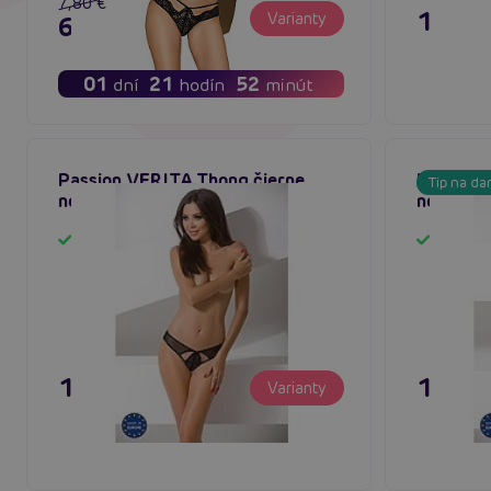
7,80 €
19,80
Varianty
6,24 €
01
21
52
dní
hodín
minút
Passion VERITA Thong čierne
Passion 
Tip na da
nohavičky
nohavič
Skladom
Sklado
11,80 €
11,80
Varianty