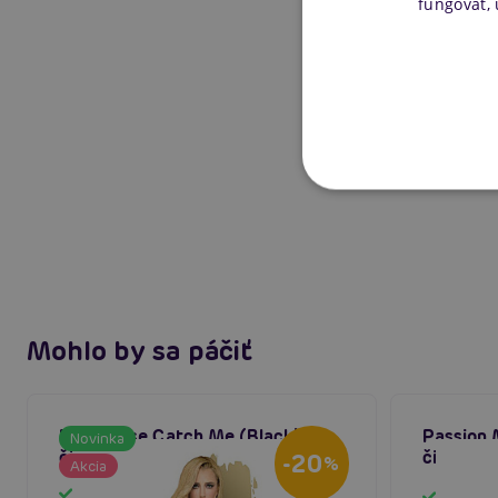
fungovať,
Mohlo by sa páčiť
Penthouse Catch Me (Black),
Passion 
Novinka
čipkované nohavičky
čipkovan
-20
%
Akcia
Skladom