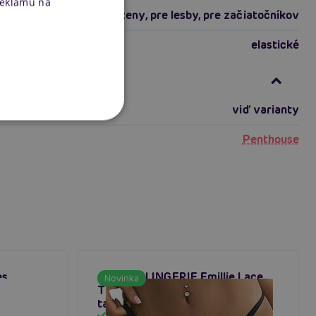
reklamu na
pre skúsených
,
pre ženy
,
pre lesby
,
pre začiatočníkov
elastické
nformácie
viď varianty
Penthouse
es
ADALET LINGERIE Emillie Lace
Novinka
vané
Thong with Breads, čipkované
tangá