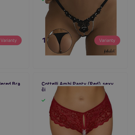
Skladom
17,96 €
Varianty
Varianty
dered Bra
Cottelli Ambi Panty (Red), sexy
e/Pink),
čipkované nohavičky
väzkami
Skladom