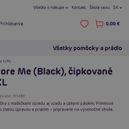
Všetko o nákupe
Kontakt
Škola sexu
SK
Prihlásenie
0,00 €
Všetky pomôcky a prádlo
ky L/XL
re Me (Black), čipkované
XL
áš kód:
101489
ky s mašličkami vpredu aj vzadu a úzkymi pásikmi. Prémiové
o zlatou úpravou a prianím – pripravené na výnimočné chvíle.