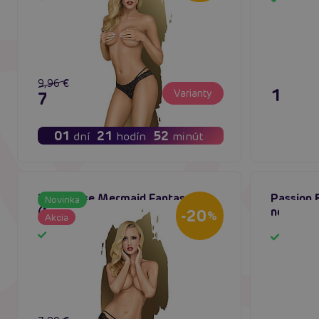
Sklado
9,96 €
15,80
Varianty
7,96 €
01
21
52
dní
hodín
minút
Penthouse Mermaid Fantasy
Passion E
Novinka
(Black), erotické nohavičky
nohavičk
-20
%
Akcia
Skladom
Sklado