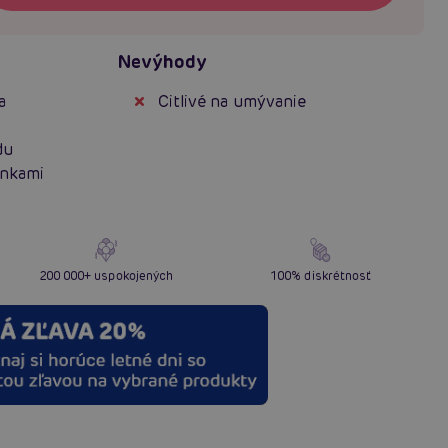
Nevýhody
a
Citlivé na umývanie
du
enkami
200 000+ uspokojených
100% diskrétnosť