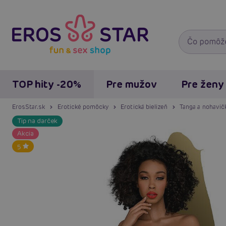
TOP hity -20%
Pre mužov
Pre ženy
ErosStar.sk
Erotické pomôcky
Erotická bielizeň
Tanga a nohavič
Tip na darček
Akcia
5