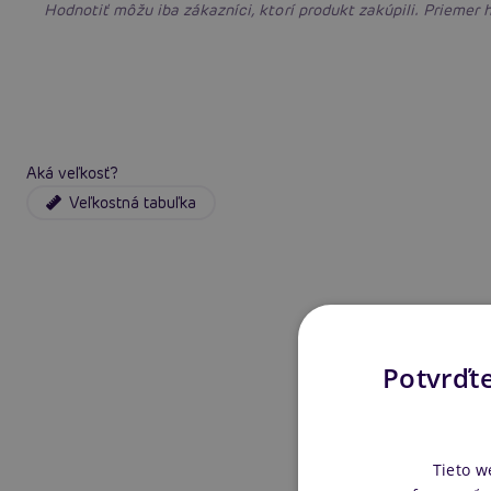
Hodnotiť môžu iba zákazníci, ktorí produkt zakúpili. Priemer
Aká veľkosť?
Veľkostná tabuľka
Potvrďte
Tieto w