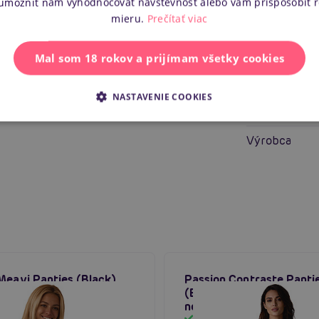
 umožniť nám vyhodnocovať návštevnosť alebo vám prispôsobiť 
Pre koho
mieru.
Prečítať viac
Vlastnosti
Mal som 18 rokov a prijímam všetky cookies
Ďalšie i
NASTAVENIE COOKIES
Náš kód
Výrobca
Meavi Panties (Black),
Passion Contraste Panti
é nohavičky
(Black), otvorené čipko
nohavičky