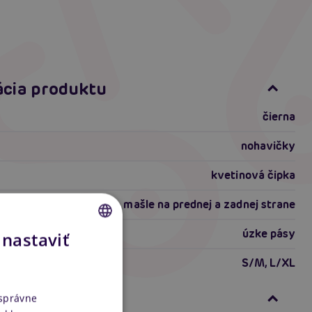
ácia produktu
čierna
nohavičky
kvetinová čipka
mašle na prednej a zadnej strane
úzke pásy
 nastaviť
CZECH
S/M, L/XL
SLOVAK
ti produktu
ENGLISH
 správne