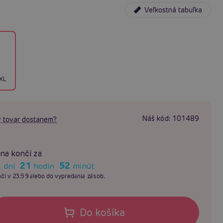
Veľkostná tabuľka
XL
Náš kód:
101489
 tovar dostanem?
na končí za
1
21
52
dní
hodín
minút
čí v 23:59 alebo do vypredania zásob.
Do košíka