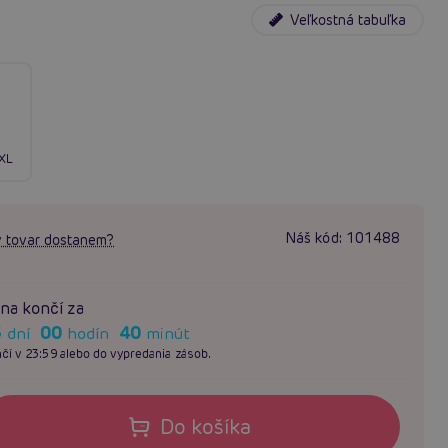
Veľkostná tabuľka
XL
Náš kód:
101488
 tovar dostanem?
na končí za
3
00
40
dní
hodín
minút
čí v 23:59 alebo do vypredania zásob.
Do košíka