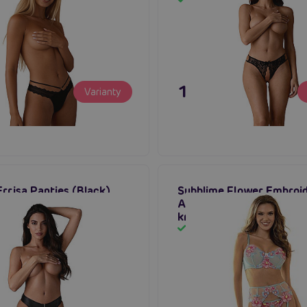
m
Skladom
 €
11,80 €
Varianty
rrisa Panties (Black),
Subblime Flower Embroi
y so zipsom
And Garter Belt Set (Blu
krajková súprava s pod
m
Skladom