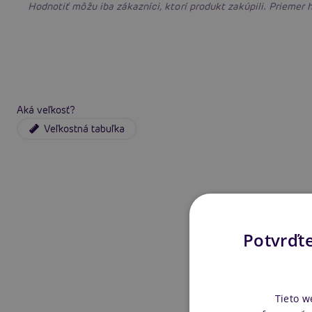
Hodnotiť môžu iba zákazníci, ktorí produkt zakúpili. Priemer
Aká veľkosť?
Veľkostná tabuľka
Potvrďte
Tieto w