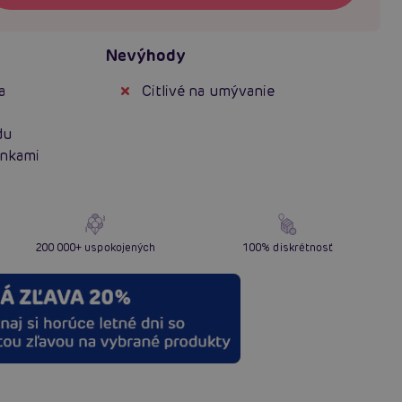
Nevýhody
a
Citlivé na umývanie
du
enkami
200 000+ uspokojených
100% diskrétnosť