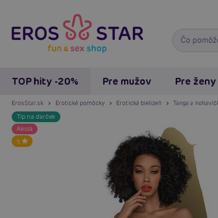
TOP hity -20%
Pre mužov
Pre ženy
ErosStar.sk
Erotické pomôcky
Erotická bielizeň
Tanga a nohavič
Tip na darček
Akcia
5