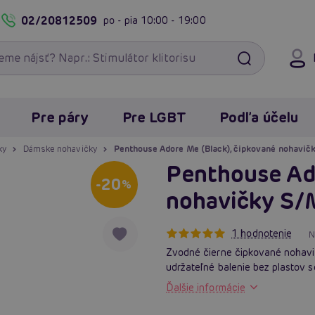
02/20812509
po - pia
10:00 - 19:00
Pre páry
Pre LGBT
Podľa účelu
ky
Dámske nohavičky
Penthouse Adore Me (Black), čipkované nohavič
Penthouse Ado
-20
%
nohavičky S/
1 hodnotenie
N
Zvodné čierne čipkované nohavič
udržateľné balenie bez plastov s
Ďalšie informácie