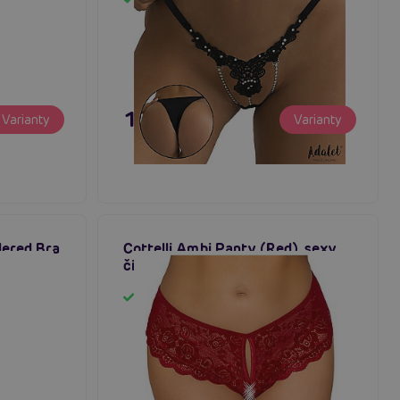
Skladom
17,96 €
Varianty
Varianty
dered Bra
Cottelli Ambi Panty (Red), sexy
e/Pink),
čipkované nohavičky
väzkami
Skladom