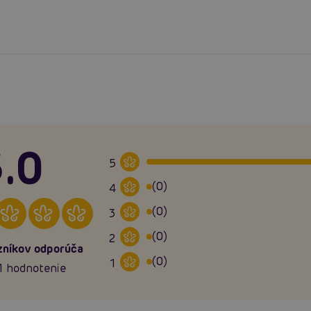
.0
5
(0)
4
(0)
3
(0)
2
níkov odporúča
(0)
1
1 hodnotenie