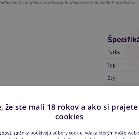
 hodnotenia sa udáva zo všetkých udelených hviezdičiek produktu.
Špecifik
Farba
Typ
Štýl
Ornamenty
Detaily
, že ste mali 18 rokov a ako si prajete
cookies
Veľkosti
Vlastnos
ebové stránky používajú súbory cookie, vďaka ktorým môže web