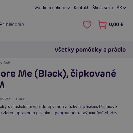
Všetko o nákupe
Kontakt
Škola sexu
SK
Prihlásenie
0,00 €
Všetky pomôcky a prádlo
ky S/M
re Me (Black), čipkované
M
áš kód:
101488
ky s mašličkami vpredu aj vzadu a úzkymi pásikmi. Prémiové
o zlatou úpravou a prianím – pripravené na výnimočné chvíle.