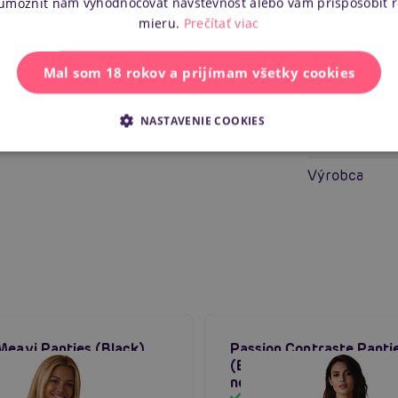
 umožniť nám vyhodnocovať návštevnosť alebo vám prispôsobiť 
Pre koho
mieru.
Prečítať viac
Vlastnosti
Mal som 18 rokov a prijímam všetky cookies
Ďalšie i
NASTAVENIE COOKIES
Náš kód
Výrobca
Meavi Panties (Black),
Passion Contraste Panti
é nohavičky
(Black), otvorené čipko
nohavičky