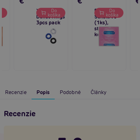
€
€
X-Basic
Pasante
Do
Do
ka
košíka
košíka
Donut Rings
Sensitive
3pcs pack
(1ks),
stenčenie
kondóm
Recenzie
Popis
Podobné
Články
Recenzie