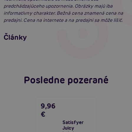
predchádzajúceho upozornenia. Obrázky majú iba
informatívny charakter. Bežná cena znamená cena na
predajni. Cena na internete a na predajni sa môže líšiť.
Ako na zlepšenie a podporu erekcie
Články
Erotická inteligencia: Príručka Sexiómov
Čítať viacej
Čítať viacej
Posledne pozerané
9,96
€
Satisfyer
Juicy