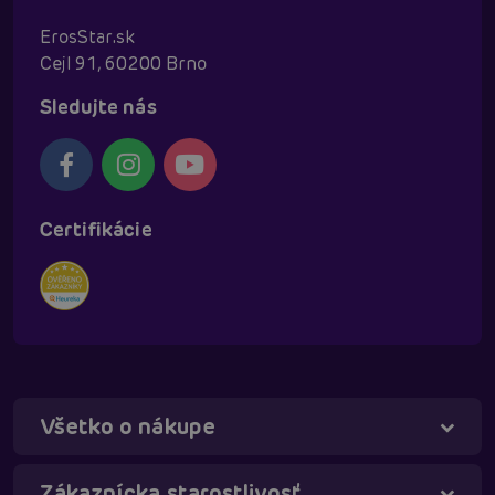
ErosStar.sk
Cejl 91, 60200 Brno
Sledujte nás
Certifikácie
Všetko o nákupe
Táňa - virtuálna asistentka
Online
Zákaznícka starostlivosť