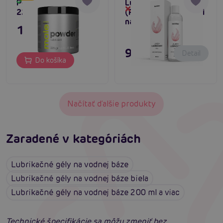
Powder Lubricant
Lubricant 300 ml
Skladom
Dočasne vypredané
225 g
(Feel), lubrikačný gél
na vodnej báze
17,96 €
9,96 €
Detail
Do košíka
Načítať ďalšie produkty
Zaradené v kategóriách
Lubrikačné gély na vodnej báze
Lubrikačné gély na vodnej báze biela
Lubrikačné gély na vodnej báze 200 ml a viac
Technické špecifikácie sa môžu zmeniť bez