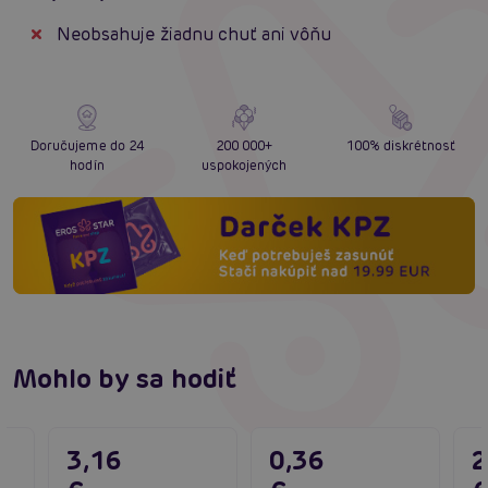
Neobsahuje žiadnu chuť ani vôňu
Doručujeme do 24
200 000+
100% diskrétnosť
hodín
uspokojených
Mohlo by sa hodiť
3,16
0,36
2