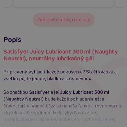
Zobraziť všetky recenzie
Popis
Satisfyer Juicy Lubricant 300 ml (Naughty
Neutral), neutrálny lubrikačný gél
Pripravený vyhladiť každé pokušenie? Stačí kvapka a
všetko pôjde jemne, hladko a s úsmevom.
So značkou
Satisfyer
a jej
Juicy Lubricant 300 ml
(Naughty Neutral)
bude každé pohladenie ešte
šťavnatejšie. Vodná báza sa nanáša ľahko a rovnomerne,
aby okamžite spríjemnila dotyky. Neutrálne,
neparfumované zloženie nechá vyniknúť vaše telo aj
túžby. Dlhodobá vlhkosť podporí prirodzené zvlhčenie a