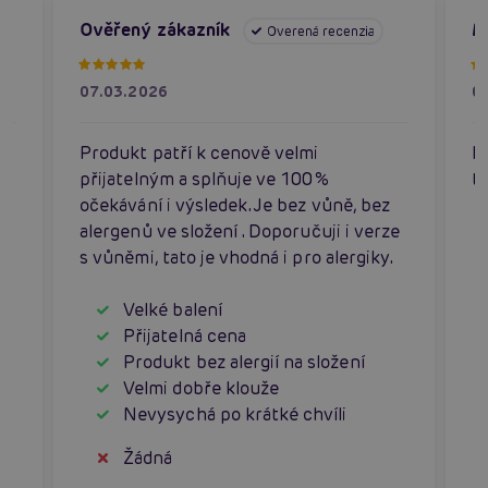
Ověřený zákazník
M
Overená recenzia
07.03.2026
0
Produkt patří k cenově velmi
Kl
přijatelným a splňuje ve 100%
to
očekávání i výsledek. Je bez vůně, bez
alergenů ve složení . Doporučuji i verze
s vůněmi, tato je vhodná i pro alergiky.
Velké balení
Přijatelná cena
Produkt bez alergií na složení
Velmi dobře klouže
Nevysychá po krátké chvíli
Žádná