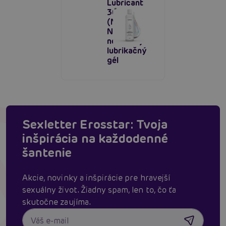
Lubricant
300 ml
(Naughty
Neutral),
neutrálny
lubrikačný
gél
Sexletter Erosstar: Tvoja
inšpirácia na každodenné
šantenie
Akcie, novinky a inšpirácie pre hravejší
sexuálny život. Žiadny spam, len to, čo ťa
skutočne zaujíma.