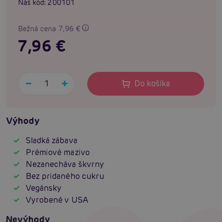
Náš kód:
200101
Bežná cena 7,96 €
7,96 €
Do košíka
Výhody
Sladká zábava
Prémiové mazivo
Nezanecháva škvrny
Bez pridaného cukru
Vegánsky
Vyrobené v USA
Nevýhody