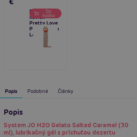
€
Realistický
Do
košíka
návlek
Pretty Love
Penis Sleeve
Large 18cm
Popis
Podobné
Články
Popis
System JO H2O Gelato Salted Caramel (30
ml), lubrikačný gél s príchuťou dezertu