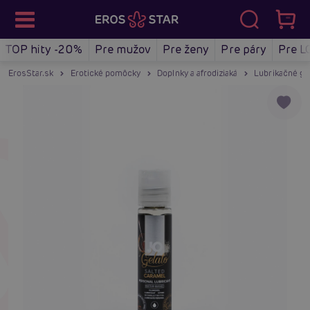
TOP hity -20%
Pre mužov
Pre ženy
Pre páry
Pre L
ErosStar.sk
Erotické pomôcky
Doplnky a afrodiziaká
Lubrikačné gé