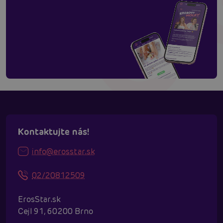
Kontaktujte nás!
info@erosstar.sk
02/20812509
ErosStar.sk
Cejl 91, 60200 Brno