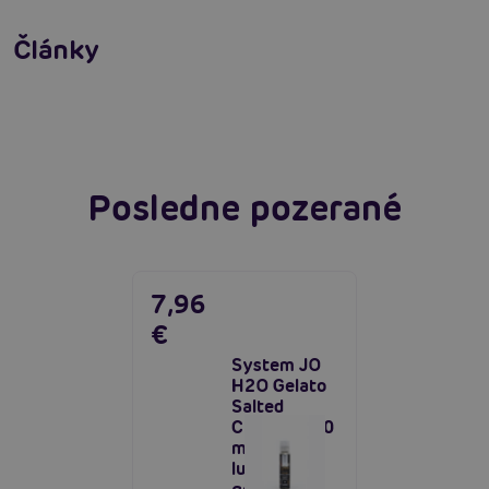
Ako na zlepšenie a podporu erekcie
Články
Erotická inteligencia: Príručka Sexiómov
Čítať viacej
Čítať viacej
Posledne pozerané
7,96
€
System JO
H2O Gelato
Salted
Caramel (30
ml),
lubrikačný