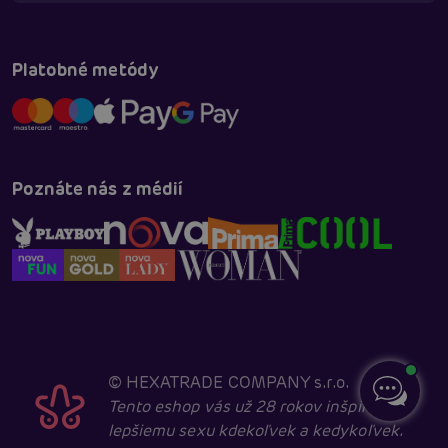
Platobné metódy
Poznáte nás z médií
©
HEXATRADE COMPANY s.r.o.
Tento eshop vás už 28 rokov inšpiruje k
lepšiemu sexu kdekoľvek a kedykoľvek.