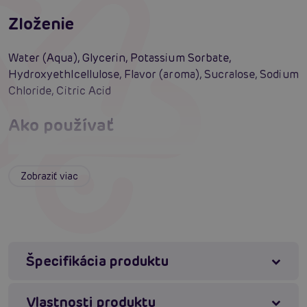
Zloženie
Water (Aqua), Glycerin, Potassium Sorbate,
Hydroxyethlcellulose, Flavor (aroma), Sucralose, Sodium
Chloride, Citric Acid
Ako používať
Naneste požadované množstvo na oblasť genitálií.
Aplikujte znovu podľa potreby alebo priania.
Zobraziť viac
Upozornenie
Ak dôjde k podráždeniu alebo nepohodliu, prestaňte
Špecifikácia produktu
používať a poraďte sa s lekárom. Veľmi klzké. Rozliatie
okamžite vyčistite. Uchovávajte mimo dosahu detí a
domácich zvierat. Produkt nie je antikoncepcia ani
Vlastnosti produktu