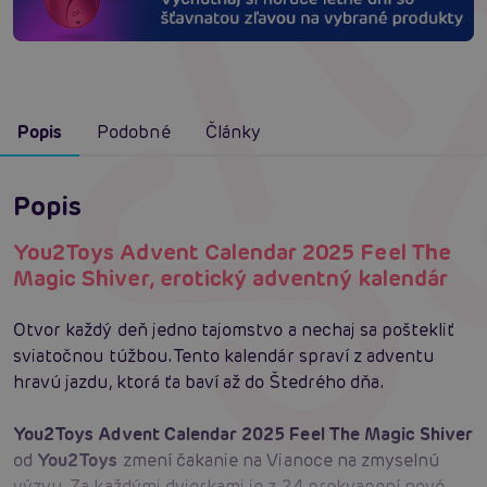
Popis
Podobné
Články
Popis
You2Toys Advent Calendar 2025 Feel The
Magic Shiver, erotický adventný kalendár
Otvor každý deň jedno tajomstvo a nechaj sa poštekliť
sviatočnou túžbou. Tento kalendár spraví z adventu
hravú jazdu, ktorá ťa baví až do Štedrého dňa.
You2Toys Advent Calendar 2025 Feel The Magic Shiver
od
You2Toys
zmení čakanie na Vianoce na zmyselnú
výzvu. Za každými dvierkami je z 24 prekvapení nové