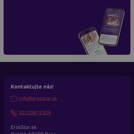
Kontaktujte nás!
info@erosstar.sk
02/20812509
ErosStar.sk