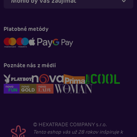
Mohlo by vás zaujímať
Táňa - virtuálna asistentka
Online
Platobné metódy
Poznáte nás z médií
©
HEXATRADE COMPANY s.r.o.
Tento eshop vás už 28 rokov inšpiruje k